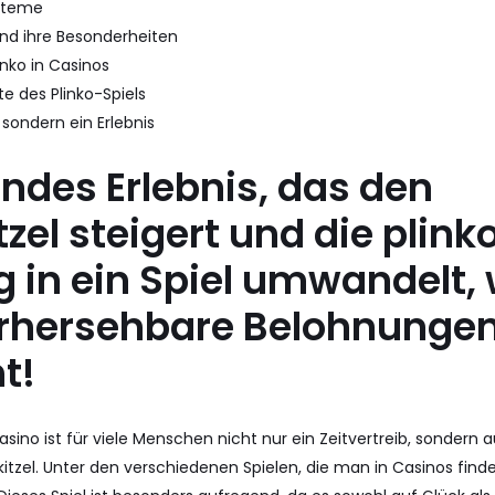
steme
und ihre Besonderheiten
inko in Casinos
te des Plinko-Spiels
, sondern ein Erlebnis
lndes Erlebnis, das den
zel steigert und die plink
 in ein Spiel umwandelt, 
orhersehbare Belohnunge
t!
sino ist für viele Menschen nicht nur ein Zeitvertreib, sondern 
zel. Unter den verschiedenen Spielen, die man in Casinos findet,