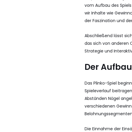
vom Aufbau des Spiels 
wir Inhalte wie Gewinn
der Faszination und de
Abschließend lässt sich 
das sich von anderen C
Strategie und Interakti
Der Aufbau
Das Plinko-Spiel begin
Spieleverlauf beitrage
Abständen Nägel angebr
verschiedenen Gewinnzo
Belohnungssegmenten, 
Die Einnahme der Einsät