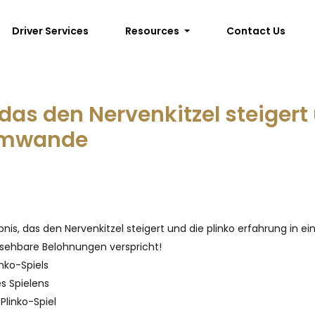
Driver Services
Resources
Contact Us
 das den Nervenkitzel steigert
 umwande
ebnis, das den Nervenkitzel steigert und die plinko erfahrung in e
ersehbare Belohnungen verspricht!
nko-Spiels
s Spielens
Plinko-Spiel