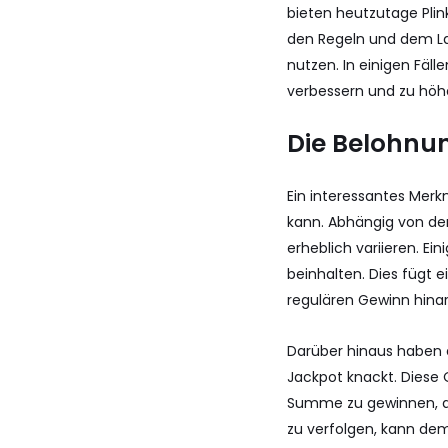
bieten heutzutage Plin
den Regeln und dem La
nutzen. In einigen Fäll
verbessern und zu hö
Die Belohnu
Ein interessantes Merkm
kann. Abhängig von dem
erheblich variieren. Ei
beinhalten. Dies fügt 
regulären Gewinn hinar
Darüber hinaus haben e
Jackpot knackt. Diese 
Summe zu gewinnen, au
zu verfolgen, kann dem