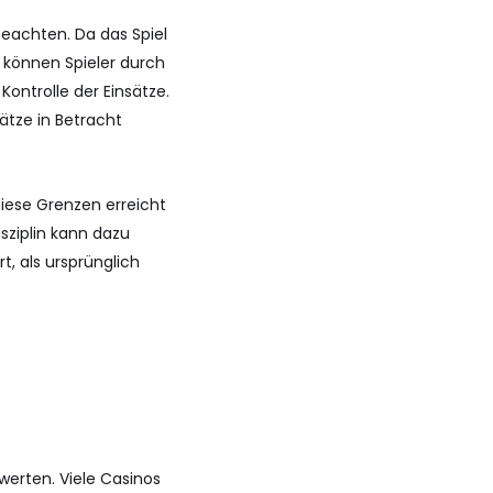
beachten. Da das Spiel
 können Spieler durch
Kontrolle der Einsätze.
ätze in Betracht
diese Grenzen erreicht
sziplin kann dazu
, als ursprünglich
werten. Viele Casinos