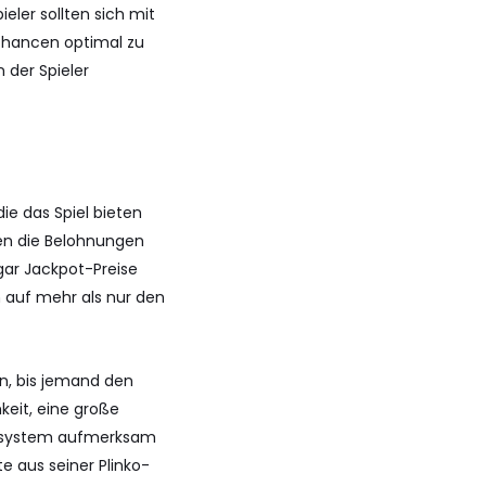
eler sollten sich mit
chancen optimal zu
 der Spieler
ie das Spiel bieten
nen die Belohnungen
ogar Jackpot-Preise
n auf mehr als nur den
en, bis jemand den
keit, eine große
ngssystem aufmerksam
e aus seiner Plinko-