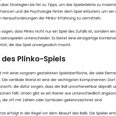
über Strategien bis hin zu Tipps, um das Spielerlebnis zu maxi
chancen und die Psychologie hinter dem Spiel erläutern, um ein
n Herausforderungen der Plinko-Erfahrung zu vermitteln.
sagen, dass Plinko nicht nur ein Spiel des Zufalls ist, sondern ei
asinospielen unterscheidet. Es bietet eine einzigartige Kombinat
vität, die das Spiel unvergesslich macht.
 des Plinko-Spiels
nt mit einer sorgsam gestalteten Spieloberfläche, die viele Elem
n. Die vertikale Wand ist eine der wichtigsten Komponenten. Dor
acht, die dafür sorgen, dass der Ball unvorhersehbar abprallt un
nen fällt. Unten gibt es ein Raster aus unterschiedlich angeo
die oft mit Zahlen oder Symbolen gekennzeichnet sind.
ze erfolgt in der Regel vor dem Abwurf des Balls. Die Spieler ents