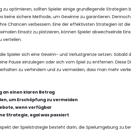
g zu optimieren, sollten Spieler einige grundlegende Strategien 
bt es keine sichere Methode, um Gewinne zu garantieren. Dennoch
re Chancen verbessern. Eine der effektivsten Strategien ist die 
ximalen Einsatz zu platzieren, können Spieler abwechselnde Eins
u verteilen.
 die Spieler sich eine Gewinn- und Verlustgrenze setzen. Sobald 
eine Pause einzulegen oder sich vom Spiel zu entfernen. Diese Di
Verhalten zu verhindern und zu vermeiden, dass man mehr verliert
g an einen klaren Betrag
allen, um Erschöpfung zu vermeiden
ebote, wenn verfügbar
ine Strategie, egal was passiert
Aspekt der Spielstrategie besteht darin, die Spielumgebung zu be