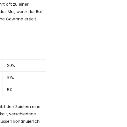
rt oft zu einer
es Mal, wenn der Ball
he Gewinne erzielt
20%
10%
5%
gibt den Spielern eine
keit, verschiedene
üssen kontinuierlich