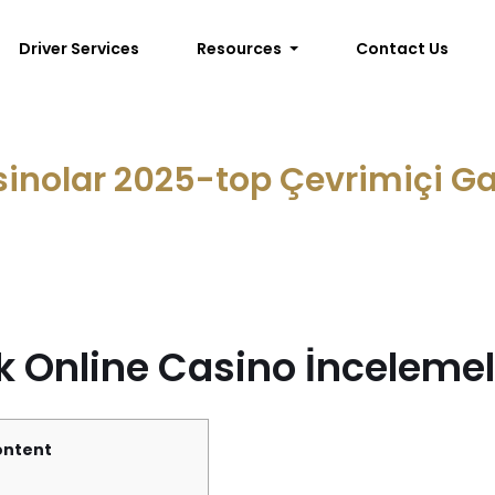
Driver Services
Resources
Contact Us
Casinolar 2025-top Çevrimiçi 
ürk Online Casino İncelemel
ontent