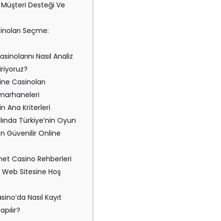
 Müşteri Desteği Ve
sinoları Seçme:
sinolarını Nasıl Analiz
riyoruz?
line Casinoları
marhaneleri
 Ana Kriterleri
ılında Türkiye’nin Oyun
En Güvenilir Online
rnet Casino Rehberleri
 Web Sitesine Hoş
ino’da Nasıl Kayıt
apılır?