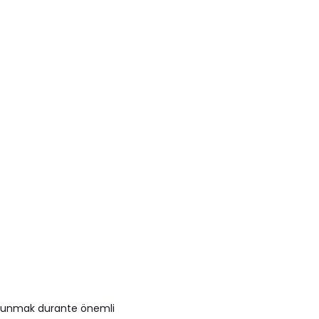
 sunmak durante önemli