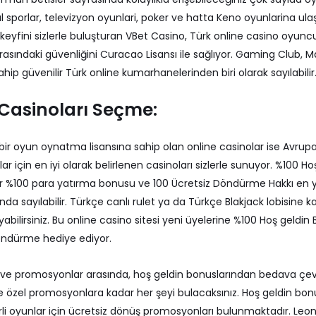
 sporlar, televizyon oyunlari, poker ve hatta Keno oyunlarina ulaşa
keyfini sizlerle buluşturan VBet Casino, Türk online casino oyunc
rasındaki güvenliğini Curacao Lisansı ile sağlıyor. Gaming Club, 
ahip güvenilir Türk online kumarhanelerinden biri olarak sayılabilir
e Casinoları Seçme:
bir oyun oynatma lisansına sahip olan online casinolar ise Avrup
r için en iyi olarak belirlenen casinoları sizlerle sunuyor. %100 Ho
dar %100 para yatırma bonusu ve 100 Ücretsiz Döndürme Hakkı en y
da sayılabilir. Türkçe canlı rulet ya da Türkçe Blakjack lobisine kat
bilirsiniz. Bu online casino sitesi yeni üyelerine %100 Hoş geld
öndürme hediye ediyor.
e promosyonlar arasında, hoş geldin bonuslarından bedava çev
özel promosyonlara kadar her şeyi bulacaksınız. Hoş geldin bonusl
irli oyunlar için ücretsiz dönüş promosyonları bulunmaktadır. Leon