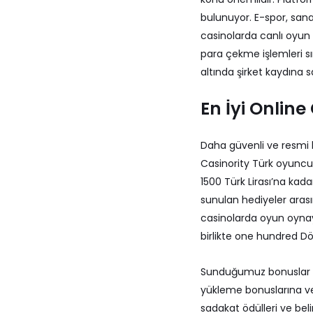
bulunuyor. E-spor, sanal
casinolarda canlı oyun 
para çekme işlemleri sı
altında şirket kaydına s
En İyi Onlin
Daha güvenli ve resmi 
Casinority Türk oyuncula
1500 Türk Lirası’na ka
sunulan hediyeler arasın
casinolarda oyun oynaya
birlikte one hundred D
Sunduğumuz bonuslar v
yükleme bonuslarına ve 
sadakat ödülleri ve bel