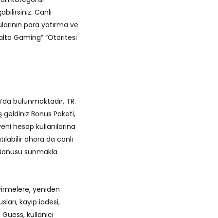
bilirsiniz. Canlı
ularının para yatırma ve
Malta Gaming” “Otoritesi
.
a’da bulunmaktadır. TR.
ş geldiniz Bonus Paketi,
eni hesap kullanılarına
ılabilir ahora da canlı
in Bonusu sunmakla
irmelere, yeniden
arı, kayıp iadesi,
 Guess, kullanıcı