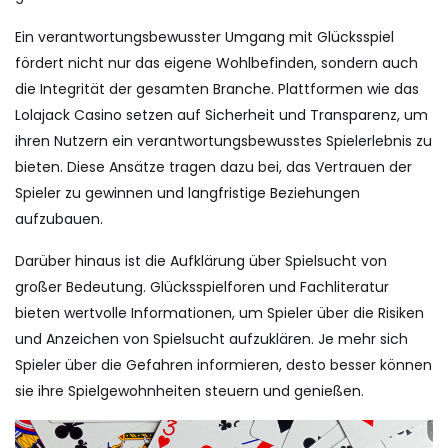
Ein verantwortungsbewusster Umgang mit Glücksspiel
fördert nicht nur das eigene Wohlbefinden, sondern auch
die Integrität der gesamten Branche. Plattformen wie das
Lolajack Casino setzen auf Sicherheit und Transparenz, um
ihren Nutzern ein verantwortungsbewusstes Spielerlebnis zu
bieten. Diese Ansätze tragen dazu bei, das Vertrauen der
Spieler zu gewinnen und langfristige Beziehungen
aufzubauen.
Darüber hinaus ist die Aufklärung über Spielsucht von
großer Bedeutung. Glücksspielforen und Fachliteratur
bieten wertvolle Informationen, um Spieler über die Risiken
und Anzeichen von Spielsucht aufzuklären. Je mehr sich
Spieler über die Gefahren informieren, desto besser können
sie ihre Spielgewohnheiten steuern und genießen.