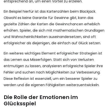
entsprechend an, um einen Vorteil zu erzielen.
Ein Beispiel hierfür ist das Kartenzählen beim Blackjack.
Obwohl es keine Garantie für Gewinne gibt, kann das
gezielte Zählen der Karten die Gewinnchancen erheblich
erhöhen. Spieler, die sich mit mathematischen Grundlagen
und Wahrscheinlichkeiten auseinandersetzen, sind oft
erfolgreicher als diejenigen, die einfach auf Glück setzen.
Ein weiteres wichtiges Element erfolgreicher Strategien ist
das Lernen aus Misserfolgen. Statt sich von Verlusten
entmutigen zu lassen, analysieren erfolgreiche Spieler ihre
Fehler und suchen nach Möglichkeiten zur Verbesserung.
Diese Reflexion ist essenziell, um ein besserer Spieler zu
werden und die eigenen Fähigkeiten weiterzuentwickeln.
Die Rolle der Emotionen im
Glücksspiel