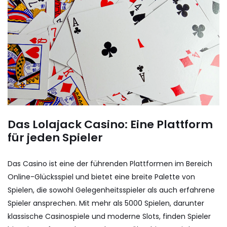
Das Lolajack Casino: Eine Plattform
für jeden Spieler
Das Casino ist eine der führenden Plattformen im Bereich
Online-Glücksspiel und bietet eine breite Palette von
Spielen, die sowohl Gelegenheitsspieler als auch erfahrene
Spieler ansprechen. Mit mehr als 5000 Spielen, darunter
klassische Casinospiele und moderne Slots, finden Spieler