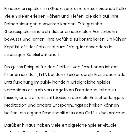
Emotionen spielen im Glücksspiel eine entscheidende Rolle.
Viele Spieler erleben Höhen und Tiefen, die sich auf ihre
Entscheidungen auswirken können. Erfolgreiche
Glücksspieler sind sich dieser emotionalen Achterbahn
bewusst und lernen, ihre Gefühle zu kontrollieren. Ein kühler
Kopf ist oft der Schlüssel zum Erfolg, insbesondere in
stressigen Spielsituationen.
Ein gutes Beispiel für den Einfluss von Emotionen ist das
Phänomen des „Tilt“, bei dem Spieler durch Frustration oder
Enttäuschung impulsiv handeln. Erfolgreiche Spieler
vermeiden es, sich von negativen Emotionen leiten zu
lassen, und treffen stattdessen rationale Entscheidungen.
Meditation und andere Entspannungstechniken können
helfen, die eigene Emotionalität in den Griff zu bekommen.
Darüber hinaus haben viele erfolgreiche Spieler Rituale