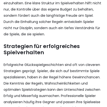
einzuhalten. Eine klare Struktur im Spielverhalten hilft nicht
nur, die Kontrolle über das eigene Budget zu behalten,
sondern fördert auch die langfristige Freude am Spiel.
Durch die Einhaltung solcher Regeln entwickeln Spieler
nicht nur Disziplin, sondern auch ein tiefes Verständnis für
die Spiele, die sie spielen.
Strategien für erfolgreiches
Spielverhalten
Erfolgreiche Glücksspielgeschichten sind oft von cleveren
Strategien geprägt. Spieler, die sich auf bestimmte Spiele
spezialisieren, haben in der Regel höhere Gewinnchancen.
Die Kenntnis der Regeln, Wahrscheinlichkeiten und
optimalen Spielstrategien kann den Unterschied zwischen
Erfolg und Misserfolg ausmachen. Professionelle Spieler
analysieren häufig ihre Gegner und passen ihre Spielweise