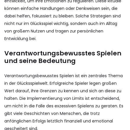
entwickelt, um ihre Emotionen zu regulieren. Diese Rituale
können einfache Handlungen oder Denkweisen sein, die
dabei helfen, fokussiert zu bleiben. Solche Strategien sind
nicht nur im Glücksspiel wichtig, sondern auch im Alltag
von großem Nutzen und tragen zur persönlichen
Entwicklung bei.
Verantwortungsbewusstes Spielen
und seine Bedeutung
Verantwortungsbewusstes Spielen ist ein zentrales Thema
in der Glücksspielwelt. Erfolgreiche Spieler legen großen
Wert darauf, ihre Grenzen zu kennen und sich an diese zu
halten. Die Implementierung von Limits ist entscheidend,
um nicht in die Falle des exzessiven Spielens zu geraten. Es
gibt viele Geschichten von Menschen, die trotz
anfänglichen Erfolgs letztlich finanziell und emotional
gescheitert sind.