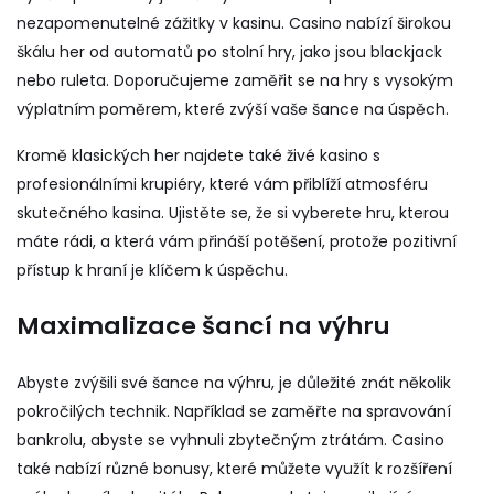
nezapomenutelné zážitky v kasinu. Casino nabízí širokou
škálu her od automatů po stolní hry, jako jsou blackjack
nebo ruleta. Doporučujeme zaměřit se na hry s vysokým
výplatním poměrem, které zvýší vaše šance na úspěch.
Kromě klasických her najdete také živé kasino s
profesionálními krupiéry, které vám přiblíží atmosféru
skutečného kasina. Ujistěte se, že si vyberete hru, kterou
máte rádi, a která vám přináší potěšení, protože pozitivní
přístup k hraní je klíčem k úspěchu.
Maximalizace šancí na výhru
Abyste zvýšili své šance na výhru, je důležité znát několik
pokročilých technik. Například se zaměřte na spravování
bankrolu, abyste se vyhnuli zbytečným ztrátám. Casino
také nabízí různé bonusy, které můžete využít k rozšíření