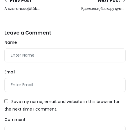
Prev Post
Next Post
A szerencsejáték
Қаржылық басқару құмар
kulturális hatásai és
ойындарда сәттілікке
fejlődése
жету жолдары
Magyarországon
Leave a Comment
Name
Email
Save my name, email, and website in this browser for
the next time I comment.
Comment