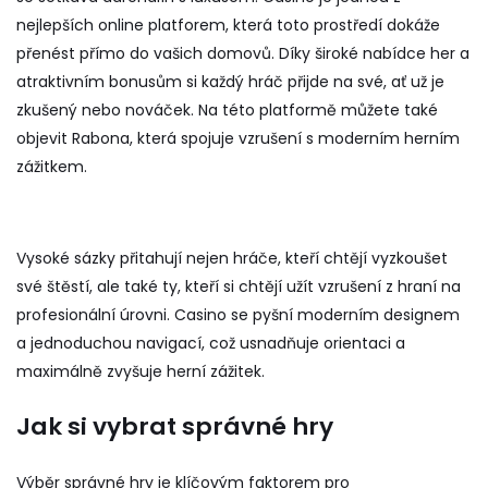
nejlepších online platforem, která toto prostředí dokáže
přenést přímo do vašich domovů. Díky široké nabídce her a
atraktivním bonusům si každý hráč přijde na své, ať už je
zkušený nebo nováček. Na této platformě můžete také
objevit
Rabona
, která spojuje vzrušení s moderním herním
zážitkem.
Vysoké sázky přitahují nejen hráče, kteří chtějí vyzkoušet
své štěstí, ale také ty, kteří si chtějí užít vzrušení z hraní na
profesionální úrovni. Casino se pyšní moderním designem
a jednoduchou navigací, což usnadňuje orientaci a
maximálně zvyšuje herní zážitek.
Jak si vybrat správné hry
Výběr správné hry je klíčovým faktorem pro