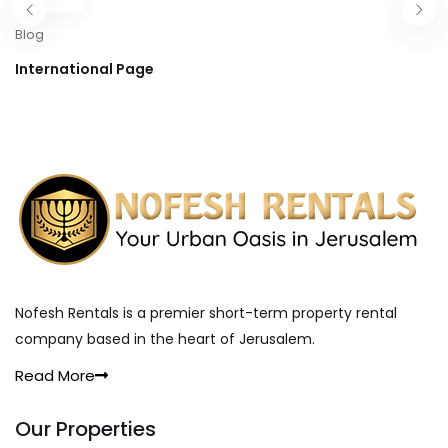
Blog
International Page
Nofesh Rentals is a premier short-term property rental
company based in the heart of Jerusalem.
Read More
Our Properties