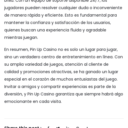
brilla. Con un equipo de soporte disponible 24/7, los
jugadores pueden resolver cualquier duda o inconveniente
de manera rápida y eficiente. Esto es fundamental para
mantener la confianza y satisfacción de los usuarios,
quienes buscan una experiencia fluida y agradable
mientras juegan.
En resumen, Pin Up Casino no es solo un lugar para jugar,
sino un verdadero centro de entretenimiento en línea. Con
su amplia variedad de juegos, atención al cliente de
calidad y promociones atractivas, se ha ganado un lugar
especial en el corazón de muchos entusiastas del juego.
Invitar a amigos y compartir experiencias es parte de la
diversión, y Pin Up Casino garantiza que siempre habrá algo
emocionante en cada visita.