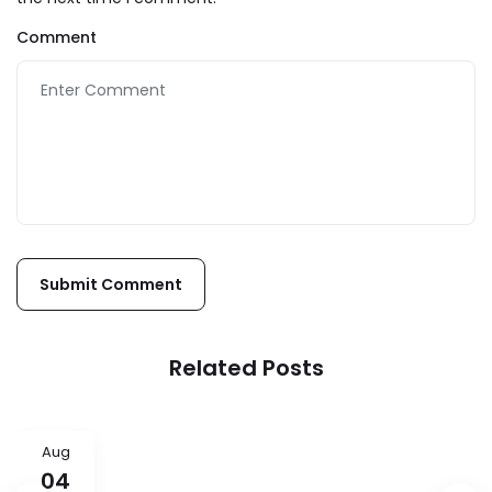
Comment
Related Posts
Aug
04