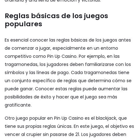
ordinaria y una llena de emoción y victorias.
Reglas básicas de los juegos
populares
Es esencial conocer las reglas básicas de los juegos antes
de comenzar a jugar, especialmente en un entorno
competitivo como Pin Up Casino. Por ejemplo, en las
tragamonedas, los jugadores deben familiarizarse con los
símbolos y las líneas de pago. Cada tragamonedas tiene
un conjunto específico de reglas que determina cómo se
puede ganar. Conocer estas reglas puede aumentar las
posibilidades de éxito y hacer que el juego sea más
gratificante.
Otro juego popular en Pin Up Casino es el blackjack, que
tiene sus propias reglas únicas. En este juego, el objetivo es
vencer al crupier sin pasarse de 21. Los jugadores deben