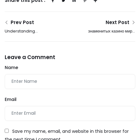
Share this post :
Prev Post
Next Post
Understanding
знаменитых казино мира,
responsible gambling
которые стоит посетить
key principles for a
Pinco
safer gaming
Leave a Comment
experience
Name
Email
Save my name, email, and website in this browser for
the next time I comment.