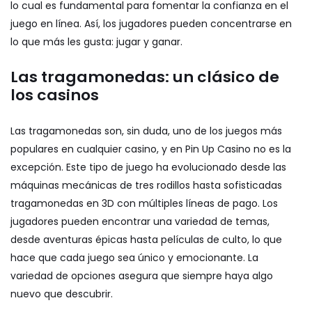
lo cual es fundamental para fomentar la confianza en el
juego en línea. Así, los jugadores pueden concentrarse en
lo que más les gusta: jugar y ganar.
Las tragamonedas: un clásico de
los casinos
Las tragamonedas son, sin duda, uno de los juegos más
populares en cualquier casino, y en Pin Up Casino no es la
excepción. Este tipo de juego ha evolucionado desde las
máquinas mecánicas de tres rodillos hasta sofisticadas
tragamonedas en 3D con múltiples líneas de pago. Los
jugadores pueden encontrar una variedad de temas,
desde aventuras épicas hasta películas de culto, lo que
hace que cada juego sea único y emocionante. La
variedad de opciones asegura que siempre haya algo
nuevo que descubrir.