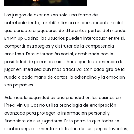
Los juegos de azar no son solo una forma de
entretenimiento; también tienen un componente social
que conecta a jugadores de diferentes partes del mundo.
En Pin Up Casino, los usuarios pueden interactuar entre sí,
compartir estrategias y disfrutar de la competencia
amistosa. Esta interacción social, combinada con la
posibilidad de ganar premios, hace que la experiencia de
jugar en línea sea aún más atractiva. Con cada giro de la
rueda o cada mano de cartas, la adrenalina y la emoción
son palpables.
Además, la seguridad es una prioridad en los casinos en
línea. Pin Up Casino utiliza tecnología de encriptación
avanzada para proteger la información personal y
financiera de sus jugadores. Esto permite que todos se
sientan seguros mientras disfrutan de sus juegos favoritos,