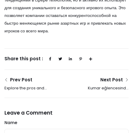
тенденциями в сфере технологий, но и активно их использует
для создания уникального и безопасного игрового опыта. Это
позволяет компании оставаться конкурентоспособной на
быстро меняющемся рынке азартных игр и привлекать новых
игроков со всего мира.
Share this post :
Prev Post
Next Post
Explore the pros and
Kumar eğlencesinde
cons: An honest review
portobet trendleri
of popular online
nelerdir
casinos
Leave a Comment
Name