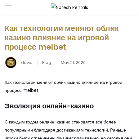
Как технологии меняют облик
казино влияние на игровой
процесс melbet
david
Blog
May 21, 2026
Как технологии меняют облик казино влияние на игровой
процесс melbet
Эволюция онлайн-казино
С каждым годом онлайн-казино становятся все более
популярными благодаря достижениям технологий. Раньше
игроки были ограничены физическими казино, но сегодня они