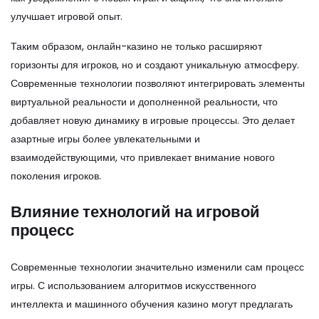
улучшает игровой опыт.
Таким образом, онлайн-казино не только расширяют
горизонты для игроков, но и создают уникальную атмосферу.
Современные технологии позволяют интегрировать элементы
виртуальной реальности и дополненной реальности, что
добавляет новую динамику в игровые процессы. Это делает
азартные игры более увлекательными и
взаимодействующими, что привлекает внимание нового
поколения игроков.
Влияние технологий на игровой
процесс
Современные технологии значительно изменили сам процесс
игры. С использованием алгоритмов искусственного
интеллекта и машинного обучения казино могут предлагать