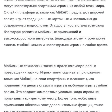
могут наслаждаться азартными играми из любой точки мира.
Онлайн-платформы, такие как Melbet, предлагают широкий
спектр игр, от традиционных карточных и настольных до
современных видеослотов. Эта доступность стала возможна
благодаря развитию мобильных приложений и
высокоскоростного интернета. Благодаря этому, игроки могут
скачать melbet казино
и наслаждаться играми в любое время.
Мобильные технологии также сыграли ключевую роль в
превращении казино. Игроки могут скачивать приложения,
такие как Melbet, на свои смартфоны и планшеты, что
позволяет им делать ставки и играть в любимые игры в любое
время. Это создает комфортные условия, когда игроки не
привязаны к конкретному месту. Более того, мобильные
приложения обеспечивают дополнительные функции, такие
как уведомления о новых играх и акциях, что значительно