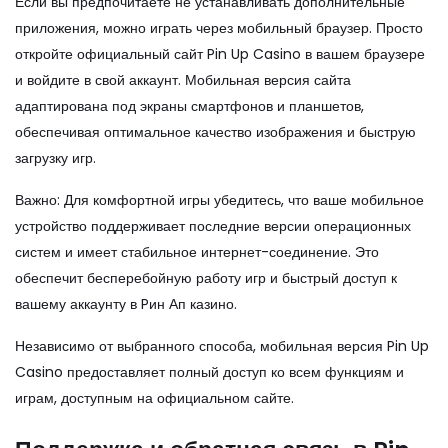
Если вы предпочитаете не устанавливать дополнительные
приложения, можно играть через мобильный браузер. Просто
откройте официальный сайт Pin Up Casino в вашем браузере
и войдите в свой аккаунт. Мобильная версия сайта
адаптирована под экраны смартфонов и планшетов,
обеспечивая оптимальное качество изображения и быструю
загрузку игр.
Важно: Для комфортной игры убедитесь, что ваше мобильное
устройство поддерживает последние версии операционных
систем и имеет стабильное интернет-соединение. Это
обеспечит бесперебойную работу игр и быстрый доступ к
вашему аккаунту в Pин Ап казино.
Независимо от выбранного способа, мобильная версия Pin Up
Casino предоставляет полный доступ ко всем функциям и
играм, доступным на официальном сайте.