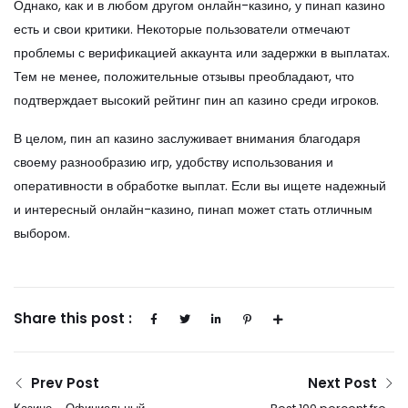
Однако, как и в любом другом онлайн-казино, у пинап казино
есть и свои критики. Некоторые пользователи отмечают
проблемы с верификацией аккаунта или задержки в выплатах.
Тем не менее, положительные отзывы преобладают, что
подтверждает высокий рейтинг пин ап казино среди игроков.
В целом, пин ап казино заслуживает внимания благодаря
своему разнообразию игр, удобству использования и
оперативности в обработке выплат. Если вы ищете надежный
и интересный онлайн-казино, пинап может стать отличным
выбором.
Share this post :
Prev Post
Next Post