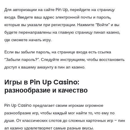
Для авторизации на сайте Pin Up, перейдите на страницу
входа. Введите ваш адрес электронной почты и пароль,
которые вы указали при регистрации. Нажмите “Войти” и вы
будете перенаправлены на главную страницу пинап казино,
где сможете начать игру.
Если вы забыли пароль, на странице входа есть ссылка
“Забыли пароль?”. Следуйте инструкциям, чтобы восстановить
доступ к вашему аккаунту в пин ап казино.
Игры в Pin Up Casino:
разнообразие и качество
Pin Up Casino предлагает своим игрокам огромное
разнообразие игр, чтобы каждый мог найти то, что ему по
душе. От классических слотов до сложных карточных игр – пин
ап казино удовлетворяет самые разные вкусы.