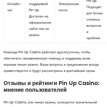
Pin Up.
Онлайн-
поддержкой
Электронная
Подходит
чат
Pin Up.
почта
для более
Доступен на
сложных
официальном
вопросов
сайте пин ап
и
казино.
проблем.
Команда Pin Up Casino работает круглосуточно, чтобы
обеспечить своевременную помощь и поддержку всем
игрокам пинап казино. Ваши вопросы и предложения всегда
приветствуются и будут рассмотрены в кратчайшие сроки.
Отзывы и рейтинги Pin Up Casino:
мнение пользователей
Pin Up Casino, или пинап казино, пользуется значительной