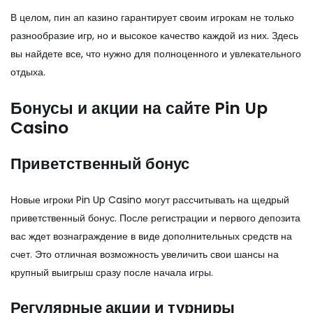
В целом, пин ап казино гарантирует своим игрокам не только
разнообразие игр, но и высокое качество каждой из них. Здесь
вы найдете все, что нужно для полноценного и увлекательного
отдыха.
Бонусы и акции на сайте Pin Up
Casino
Приветственный бонус
Новые игроки Pin Up Casino могут рассчитывать на щедрый
приветственный бонус. После регистрации и первого депозита
вас ждет вознаграждение в виде дополнительных средств на
счет. Это отличная возможность увеличить свои шансы на
крупный выигрыш сразу после начала игры.
Регулярные акции и турниры