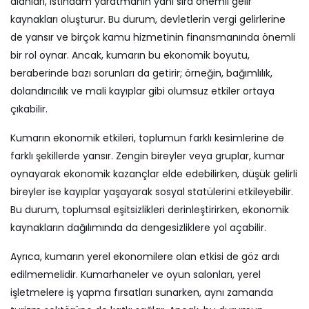
alanları, istihdam yaratmanın yanı sıra önemli gelir
kaynakları oluşturur. Bu durum, devletlerin vergi gelirlerine
de yansır ve birçok kamu hizmetinin finansmanında önemli
bir rol oynar. Ancak, kumarın bu ekonomik boyutu,
beraberinde bazı sorunları da getirir; örneğin, bağımlılık,
dolandırıcılık ve mali kayıplar gibi olumsuz etkiler ortaya
çıkabilir.
Kumarın ekonomik etkileri, toplumun farklı kesimlerine de
farklı şekillerde yansır. Zengin bireyler veya gruplar, kumar
oynayarak ekonomik kazançlar elde edebilirken, düşük gelirli
bireyler ise kayıplar yaşayarak sosyal statülerini etkileyebilir.
Bu durum, toplumsal eşitsizlikleri derinleştirirken, ekonomik
kaynakların dağılımında da dengesizliklere yol açabilir.
Ayrıca, kumarın yerel ekonomilere olan etkisi de göz ardı
edilmemelidir. Kumarhaneler ve oyun salonları, yerel
işletmelere iş yapma fırsatları sunarken, aynı zamanda