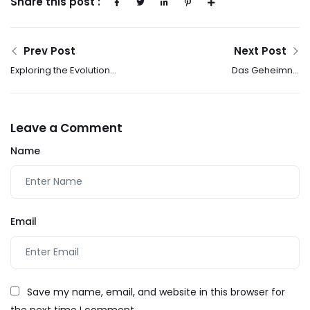
Share this post :
Prev Post
Next Post
Exploring the Evolution
Das Geheimnis
of Casino Culture
erfolgreicher
Through History
Spielmechaniken im
Glücksspieldesign
Leave a Comment
Name
Email
Save my name, email, and website in this browser for
the next time I comment.