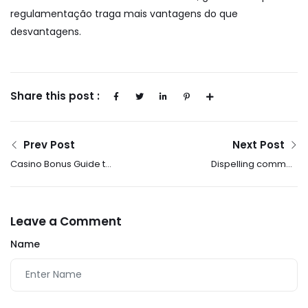
regulamentação traga mais vantagens do que
desvantagens.
Share this post :
Prev Post
Next Post
Casino Bonus Guide to
Dispelling common
the Best Offers
myths about gambling
What you really need to
know
Leave a Comment
Name