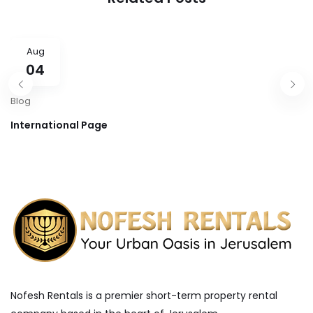
Aug
04
Blog
International Page
Nofesh Rentals is a premier short-term property rental