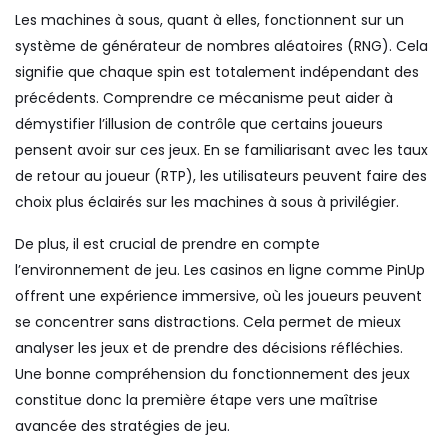
Les machines à sous, quant à elles, fonctionnent sur un
système de générateur de nombres aléatoires (RNG). Cela
signifie que chaque spin est totalement indépendant des
précédents. Comprendre ce mécanisme peut aider à
démystifier l’illusion de contrôle que certains joueurs
pensent avoir sur ces jeux. En se familiarisant avec les taux
de retour au joueur (RTP), les utilisateurs peuvent faire des
choix plus éclairés sur les machines à sous à privilégier.
De plus, il est crucial de prendre en compte
l’environnement de jeu. Les casinos en ligne comme PinUp
offrent une expérience immersive, où les joueurs peuvent
se concentrer sans distractions. Cela permet de mieux
analyser les jeux et de prendre des décisions réfléchies.
Une bonne compréhension du fonctionnement des jeux
constitue donc la première étape vers une maîtrise
avancée des stratégies de jeu.