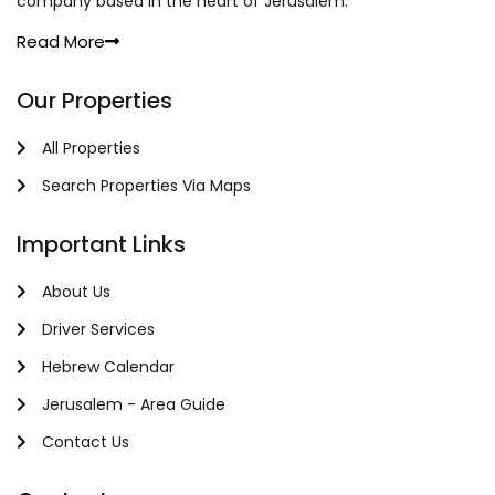
company based in the heart of Jerusalem.
Read More
Our Properties
All Properties
Search Properties Via Maps
Important Links
About Us
Driver Services
Hebrew Calendar
Jerusalem - Area Guide
Contact Us