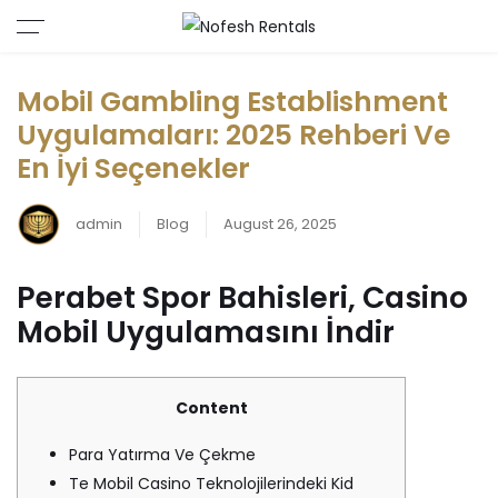
Mobil Gambling Establishment
Uygulamaları: 2025 Rehberi Ve
En İyi Seçenekler
admin
Blog
August 26, 2025
Perabet Spor Bahisleri, Casino
Mobil Uygulamasını İndir
Content
Para Yatırma Ve Çekme
Te Mobil Casino Teknolojilerindeki Kid