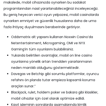
makalede, mobil cihazınızda oynarken bu sadakat
programlarından nasıl yararlanabileceğinizi inceleyeceğiz.
Bu geniş heyecan verici oyun yelpazesi, mobil casinolarda
oynarken emniyet ve güvenlik hususlarına daha de uma
fazla ihtiyaç duyulmasını beraberinde getiriyor.
Oddsmatrix alt yapısını kullanan Noxwin Casino’da
Netentertainment, Microgaming, OMI ve NYX
Gaming’in tüm oyunlarını bulabilirsiniz.
Yukarıda belirtilen avantajlar, mobil on line casino
oyunlarına yönelik artan trendden yararlanmanın
neden mantıklı olduğunu göstermektedir.
Davegas ve Betchip gibi sorumlu platformlar, oyuncu
refahını ön planda tutar empieza kapsamlı koruma
araçları sunar.”
Blackjack, rulet, holdem poker ve bakara gibi klasikler,
mobil cihazlar için özel olarak optimize edildi.
Kayıt işleminin sonralarda aşamalarında kimlik