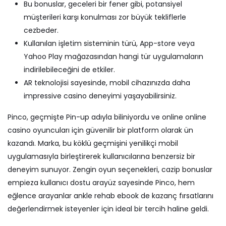
Bu bonuslar, geceleri bir fener gibi, potansiyel
müşterileri karşı konulması zor büyük tekliflerle
cezbeder.
Kullanılan işletim sisteminin türü, App-store veya
Yahoo Play mağazasından hangi tür uygulamaların
indirilebileceğini de etkiler.
AR teknolojisi sayesinde, mobil cihazınızda daha
impressive casino deneyimi yaşayabilirsiniz.
Pinco, geçmişte Pin-up adıyla biliniyordu ve online online
casino oyuncuları için güvenilir bir platform olarak ün
kazandı. Marka, bu köklü geçmişini yenilikçi mobil
uygulamasıyla birleştirerek kullanıcılarına benzersiz bir
deneyim sunuyor. Zengin oyun seçenekleri, cazip bonuslar
empieza kullanıcı dostu arayüz sayesinde Pinco, hem
eğlence arayanlar ankle rehab ebook de kazanç fırsatlarını
değerlendirmek isteyenler için ideal bir tercih haline geldi.