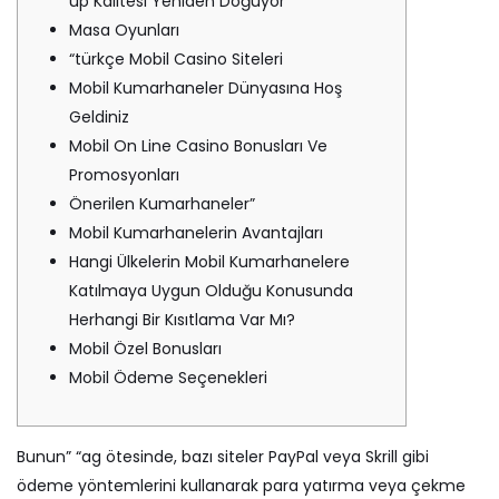
up Kalitesi Yeniden Doğuyor
Masa Oyunları
“türkçe Mobil Casino Siteleri
Mobil Kumarhaneler Dünyasına Hoş
Geldiniz
Mobil On Line Casino Bonusları Ve
Promosyonları
Önerilen Kumarhaneler”
Mobil Kumarhanelerin Avantajları
Hangi Ülkelerin Mobil Kumarhanelere
Katılmaya Uygun Olduğu Konusunda
Herhangi Bir Kısıtlama Var Mı?
Mobil Özel Bonusları
Mobil Ödeme Seçenekleri
Bunun” “ag ötesinde, bazı siteler PayPal veya Skrill gibi
ödeme yöntemlerini kullanarak para yatırma veya çekme