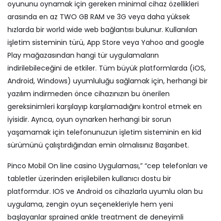
oyununu oynamak için gereken minimal cihaz özellikleri
arasında en az TWO GB RAM ve 3G veya daha yüksek
hızlarda bir world wide web bağlantısı bulunur. Kullanılan
işletim sisteminin türü, App Store veya Yahoo and google
Play mağazasından hangi tür uygulamaların
indirilebileceğini de etkiler. Tüm büyük platformlarda (iOS,
Android, Windows) uyumluluğu sağlamak için, herhangi bir
yazılım indirmeden önce cihazınızın bu önerilen
gereksinimleri karşılayıp karşılamadığını kontrol etmek en
iyisidir. Ayrıca, oyun oynarken herhangi bir sorun
yaşamamak için telefonunuzun işletim sisteminin en kid
sürümünü çalıştırdığından emin olmalısınız
Başarıbet
.
Pinco Mobil On line casino Uygulaması,” “cep telefonları ve
tabletler üzerinden erişilebilen kullanıcı dostu bir
platformdur. IOS ve Android os cihazlarla uyumlu olan bu
uygulama, zengin oyun seçenekleriyle hem yeni
başlayanlar sprained ankle treatment de deneyimli