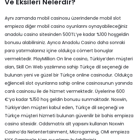
Ve Eksileri Nelerdir?
Aynı zamanda mobil casinosu üzerindende mobil slot
empieza diğer mobil casino oyunlarını oynayabileceğiniz
anadolu casino sitesinden 500TL’ye kadar %100 hoşgeldin
bonusu alabilirsiniz. Ayrıca Anadolu Casino daha sonraki
para yatırmalarınız içine oldukça cömert bonuşlar
vermektedir. PlayMillion On line casino, Türkiye’den müşteri
alan, Skill On Web yazılımına sahip Türkçe dil seçeneği de
bulunan yeni ve güzel bir Türkçe online casinodur. Oldukça
eğlenceli slot oyunlarına sahip online casinosunun yanında
canlı casinosu ile de hizmet vermektedir. Üyelerine 600
€’ya kadar %150 hoş geldin bonusu sunmaktadır. Noxwin,
Türkiye’den müşteri kabul eden, Türkçe dil seçeneği ve
Türkçe müşteri hizmeti bulunan güvenilir bir bahis empieza
casino sitesidir. Oddsmatrix alt yapısını kullanan Noxwin
Casino’da Netentertainment, Microgaming, OMI empieza