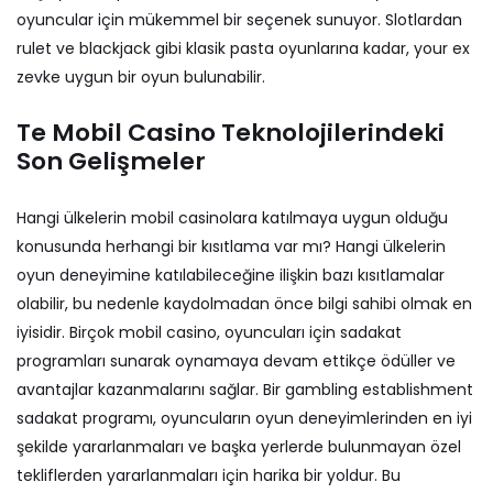
oyuncular için mükemmel bir seçenek sunuyor. Slotlardan
rulet ve blackjack gibi klasik pasta oyunlarına kadar, your ex
zevke uygun bir oyun bulunabilir.
Te Mobil Casino Teknolojilerindeki
Son Gelişmeler
Hangi ülkelerin mobil casinolara katılmaya uygun olduğu
konusunda herhangi bir kısıtlama var mı? Hangi ülkelerin
oyun deneyimine katılabileceğine ilişkin bazı kısıtlamalar
olabilir, bu nedenle kaydolmadan önce bilgi sahibi olmak en
iyisidir. Birçok mobil casino, oyuncuları için sadakat
programları sunarak oynamaya devam ettikçe ödüller ve
avantajlar kazanmalarını sağlar. Bir gambling establishment
sadakat programı, oyuncuların oyun deneyimlerinden en iyi
şekilde yararlanmaları ve başka yerlerde bulunmayan özel
tekliflerden yararlanmaları için harika bir yoldur. Bu