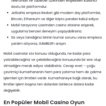
telefonları ve tabletler üzerinden erişilebilen kullanıcı
dostu bir platformdur.
Jetbahis empieza Rexbet gibi modern day platformlar,
Bitcoin, Ethereum ve diğer kripto paraları kabul ediyor.
Mobil tarayıcınız üzerinden casino sitesine erişerek,
uygulama benzeri deneyim yaşayabilirsiniz.
Siz veya tanıdığınız birinin kumar sorunu varsa empieza
yardım istiyorsa, GAMBLER’ı arayın.
Mobil casinolar söz konusu olduğunda, ne kadar para
yatırabileceğiniz ve çekebileceğiniz konusunda bir sınır olup
olmadığını merak ediyor olabilirsiniz. Cevap evet – çoğu
çevrimiçi kumarhanenin hem para yatırma hem de çekme
işlemleri için limitleri vardır. Kumarhaneye bağlı olarak, bu
limitler işlem başına ten dolardan binlerce dolara kadar
değişebilir.
En Popüler Mobil Casino Oyun