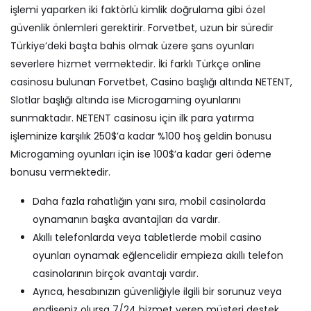
işlemi yaparken iki faktörlü kimlik doğrulama gibi özel
güvenlik önlemleri gerektirir. Forvetbet, uzun bir süredir
Türkiye’deki başta bahis olmak üzere şans oyunları
severlere hizmet vermektedir. İki farklı Türkçe online
casinosu bulunan Forvetbet, Casino başlığı altında NETENT,
Slotlar başlığı altında ise Microgaming oyunlarını
sunmaktadır. NETENT casinosu için ilk para yatırma
işleminize karşılık 250$’a kadar %100 hoş geldin bonusu
Microgaming oyunları için ise 100$’a kadar geri ödeme
bonusu vermektedir.
Daha fazla rahatlığın yanı sıra, mobil casinolarda
oynamanın başka avantajları da vardır.
Akıllı telefonlarda veya tabletlerde mobil casino
oyunları oynamak eğlencelidir empieza akıllı telefon
casinolarının birçok avantajı vardır.
Ayrıca, hesabınızın güvenliğiyle ilgili bir sorunuz veya
endişeniz olursa 7/24 hizmet veren müşteri destek