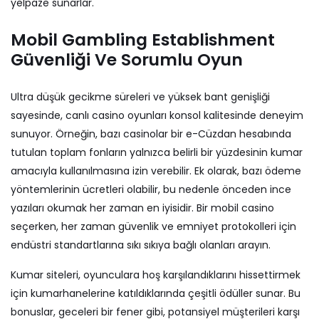
yelpaze sunarlar.
Mobil Gambling Establishment
Güvenliği Ve Sorumlu Oyun
Ultra düşük gecikme süreleri ve yüksek bant genişliği
sayesinde, canlı casino oyunları konsol kalitesinde deneyim
sunuyor. Örneğin, bazı casinolar bir e-Cüzdan hesabında
tutulan toplam fonların yalnızca belirli bir yüzdesinin kumar
amacıyla kullanılmasına izin verebilir. Ek olarak, bazı ödeme
yöntemlerinin ücretleri olabilir, bu nedenle önceden ince
yazıları okumak her zaman en iyisidir. Bir mobil casino
seçerken, her zaman güvenlik ve emniyet protokolleri için
endüstri standartlarına sıkı sıkıya bağlı olanları arayın.
Kumar siteleri, oyunculara hoş karşılandıklarını hissettirmek
için kumarhanelerine katıldıklarında çeşitli ödüller sunar. Bu
bonuslar, geceleri bir fener gibi, potansiyel müşterileri karşı