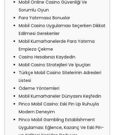
Mobil Online Casino Güvenliği Ve
Sorumlu Oyun
Para Yatırmasız Bonuslar
Mobil Casino Uygulaması Seçerken Dikkat
Edilmesi Gerekenler
Mobil Kumarhanelerde Para Yatırma
Empieza Çekme
Casino Hesabınızı Kaydedin
Mobil Casino Stratejileri Ve İpuçları
Türkçe Mobil Casino Sitelerinin Adresleri
Listesi
Ödeme Yöntemleri
Mobil Kumarhaneler Dünyasını Keşfedin
Pinco Mobil Casino: Eski Pin Up Ruhuyla
Modern Deneyim
Pinco Mobil Gambling Establishment
Uygulaması: Eğlence, Kazanç Ve Eski Pin-