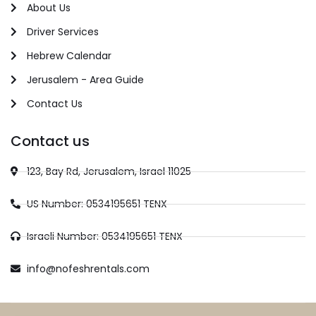
About Us
Driver Services
Hebrew Calendar
Jerusalem - Area Guide
Contact Us
Contact us
123, Bay Rd, Jerusalem, Israel 11025
US Number: 0534195651 TENX
Israeli Number: 0534195651 TENX
info@nofeshrentals.com