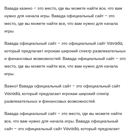
Вавада казино – это место, где вы можете найти все, что вам
нужно для начала игры. Вавада официальный сайт – это
место, где вы можете найти все, что вам нужно для начала
игры.
Вавада официальный сайт – это официальный сайт Vavada,
который предлагает игрокам широкий спектр развлекательных
и финансовых возможностей. Вавада официальный сайт – это
место, где вы можете найти все, что вам нужно для начала
игры.
Важно! Вавада официальный сайт – это официальный сайт
Vavada, который предлагает игрокам широкий спектр
развлекательных и финансовых возможностей.
Вавада официальный сайт – это место, где вы можете найти
все, что вам нужно для начала игры. Вавада официальный
сайт – это официальный сайт Vavada, который предлагает