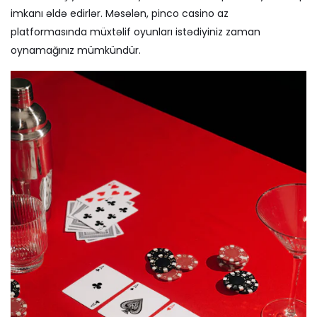
imkanı əldə edirlər. Məsələn,
pinco casino az
platformasında müxtəlif oyunları istədiyiniz zaman
oynamağınız mümkündür.