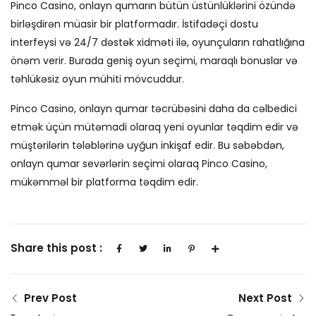
Pinco Casino, onlayn qumarın bütün üstünlüklərini özündə
birləşdirən müasir bir platformadır. İstifadəçi dostu
interfeysi və 24/7 dəstək xidməti ilə, oyunçuların rahatlığına
önəm verir. Burada geniş oyun seçimi, maraqlı bonuslar və
təhlükəsiz oyun mühiti mövcuddur.
Pinco Casino, onlayn qumar təcrübəsini daha da cəlbedici
etmək üçün mütəmadi olaraq yeni oyunlar təqdim edir və
müştərilərin tələblərinə uyğun inkişaf edir. Bu səbəbdən,
onlayn qumar sevərlərin seçimi olaraq Pinco Casino,
mükəmməl bir platforma təqdim edir.
Share this post :
Prev Post
Next Post