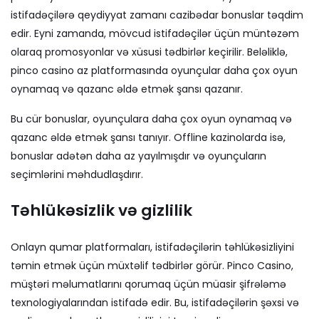
istifadəçilərə qeydiyyat zamanı cazibədar bonuslar təqdim
edir. Eyni zamanda, mövcud istifadəçilər üçün müntəzəm
olaraq promosyonlar və xüsusi tədbirlər keçirilir. Beləliklə,
pinco casino az platformasında oyunçular daha çox oyun
oynamaq və qazanc əldə etmək şansı qazanır.
Bu cür bonuslar, oyunçulara daha çox oyun oynamaq və
qazanc əldə etmək şansı tanıyır. Offline kazinolarda isə,
bonuslar adətən daha az yayılmışdır və oyunçuların
seçimlərini məhdudlaşdırır.
Təhlükəsizlik və gizlilik
Onlayn qumar platformaları, istifadəçilərin təhlükəsizliyini
təmin etmək üçün müxtəlif tədbirlər görür. Pinco Casino,
müştəri məlumatlarını qorumaq üçün müasir şifrələmə
texnologiyalarından istifadə edir. Bu, istifadəçilərin şəxsi və