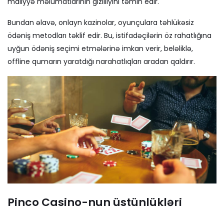
maliyyə məlumatlarının gizliliyini təmin edir.
Bundan əlavə, onlayn kazinolar, oyunçulara təhlükəsiz
ödəniş metodları təklif edir. Bu, istifadəçilərin öz rahatlığına
uyğun ödəniş seçimi etmələrinə imkan verir, beləliklə,
offline qumarın yaratdığı narahatlıqları aradan qaldırır.
Pinco Casino-nun üstünlükləri