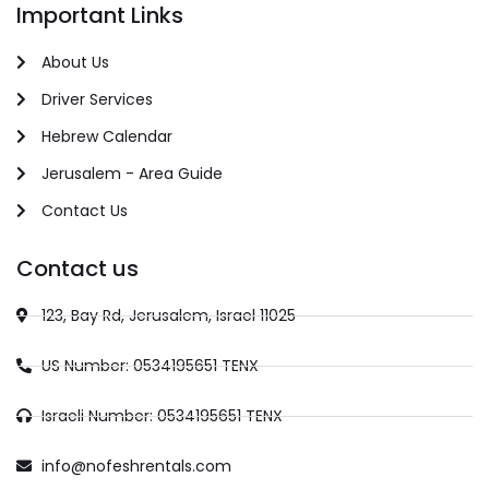
Important Links
About Us
Driver Services
Hebrew Calendar
Jerusalem - Area Guide
Contact Us
Contact us
123, Bay Rd, Jerusalem, Israel 11025
US Number: 0534195651 TENX
Israeli Number: 0534195651 TENX
info@nofeshrentals.com