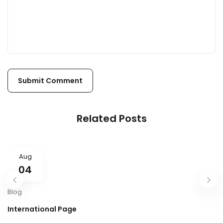
Related Posts
Aug
04
Blog
International Page