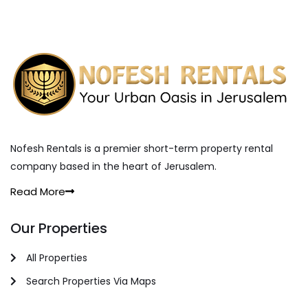
Nofesh Rentals is a premier short-term property rental
company based in the heart of Jerusalem.
Read More
Our Properties
All Properties
Search Properties Via Maps