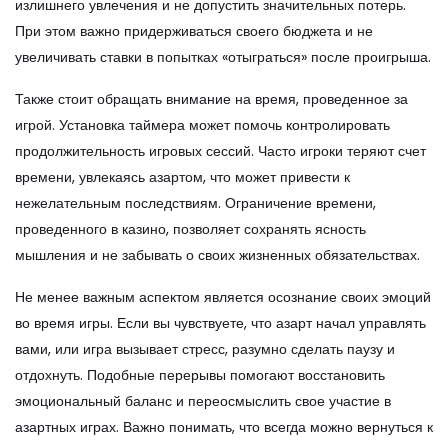
излишнего увлечения и не допустить значительных потерь.
При этом важно придерживаться своего бюджета и не
увеличивать ставки в попытках «отыграться» после проигрыша.
Также стоит обращать внимание на время, проведенное за
игрой. Установка таймера может помочь контролировать
продолжительность игровых сессий. Часто игроки теряют счет
времени, увлекаясь азартом, что может привести к
нежелательным последствиям. Ограничение времени,
проведенного в казино, позволяет сохранять ясность
мышления и не забывать о своих жизненных обязательствах.
Не менее важным аспектом является осознание своих эмоций
во время игры. Если вы чувствуете, что азарт начал управлять
вами, или игра вызывает стресс, разумно сделать паузу и
отдохнуть. Подобные перерывы помогают восстановить
эмоциональный баланс и переосмыслить свое участие в
азартных играх. Важно понимать, что всегда можно вернуться к