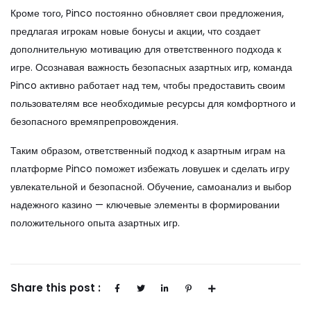
Кроме того, Pinco постоянно обновляет свои предложения,
предлагая игрокам новые бонусы и акции, что создает
дополнительную мотивацию для ответственного подхода к
игре. Осознавая важность безопасных азартных игр, команда
Pinco активно работает над тем, чтобы предоставить своим
пользователям все необходимые ресурсы для комфортного и
безопасного времяпрепровождения.
Таким образом, ответственный подход к азартным играм на
платформе Pinco поможет избежать ловушек и сделать игру
увлекательной и безопасной. Обучение, самоанализ и выбор
надежного казино — ключевые элементы в формировании
положительного опыта азартных игр.
Share this post :