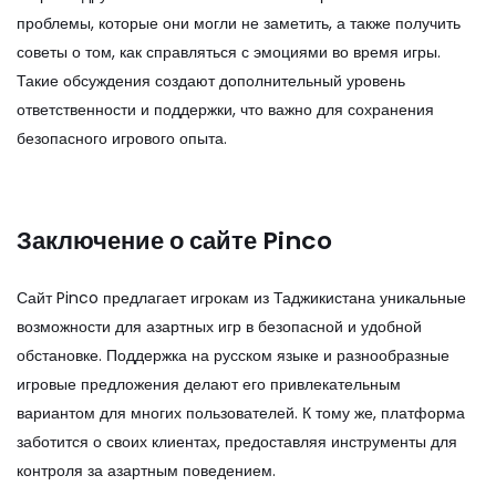
проблемы, которые они могли не заметить, а также получить
советы о том, как справляться с эмоциями во время игры.
Такие обсуждения создают дополнительный уровень
ответственности и поддержки, что важно для сохранения
безопасного игрового опыта.
Заключение о сайте Pinco
Сайт Pinco предлагает игрокам из Таджикистана уникальные
возможности для азартных игр в безопасной и удобной
обстановке. Поддержка на русском языке и разнообразные
игровые предложения делают его привлекательным
вариантом для многих пользователей. К тому же, платформа
заботится о своих клиентах, предоставляя инструменты для
контроля за азартным поведением.