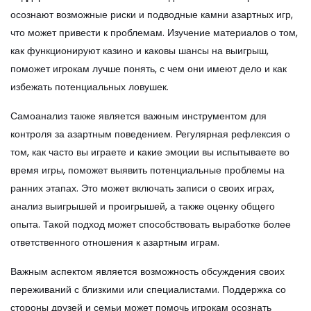
осознают возможные риски и подводные камни азартных игр,
что может привести к проблемам. Изучение материалов о том,
как функционируют казино и каковы шансы на выигрыш,
поможет игрокам лучше понять, с чем они имеют дело и как
избежать потенциальных ловушек.
Самоанализ также является важным инструментом для
контроля за азартным поведением. Регулярная рефлексия о
том, как часто вы играете и какие эмоции вы испытываете во
время игры, поможет выявить потенциальные проблемы на
ранних этапах. Это может включать записи о своих играх,
анализ выигрышей и проигрышей, а также оценку общего
опыта. Такой подход может способствовать выработке более
ответственного отношения к азартным играм.
Важным аспектом является возможность обсуждения своих
переживаний с близкими или специалистами. Поддержка со
стороны друзей и семьи может помочь игрокам осознать