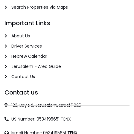
Search Properties Via Maps
Important Links
About Us
Driver Services
Hebrew Calendar
Jerusalem - Area Guide
Contact Us
Contact us
123, Bay Rd, Jerusalem, Israel 11025
US Number: 0534195651 TENX
Israeli Number: 0534195651 TENX