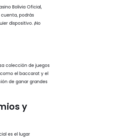
no Bolivia Oficial,
u cuenta, podrás
er dispositivo. ¡No
nsa colección de juegos
 como el baccarat y el
oción de ganar grandes
mios y
ial es el lugar