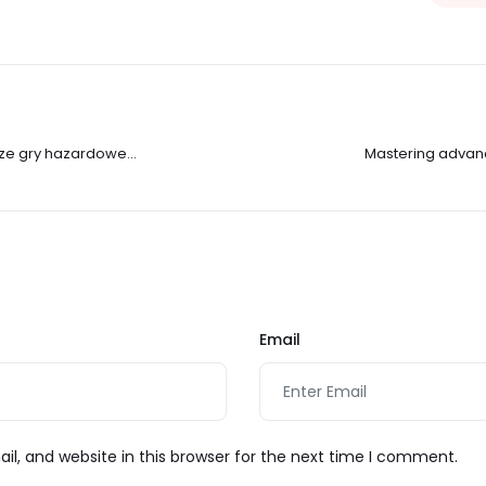
sze gry hazardowe
Mastering advanc
ategie
t
Email
l, and website in this browser for the next time I comment.