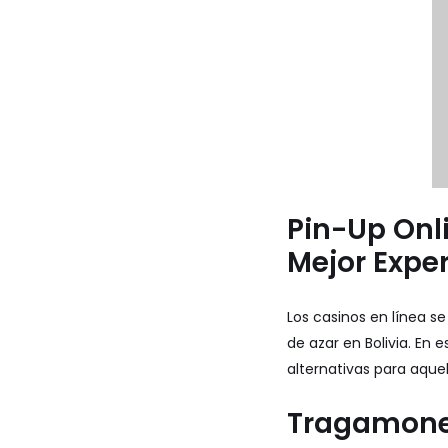
Pin-Up Onli
Mejor Expe
Los casinos en línea s
de azar en Bolivia. En 
alternativas para aqu
Tragamoned