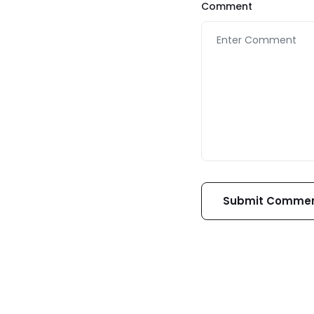
Comment