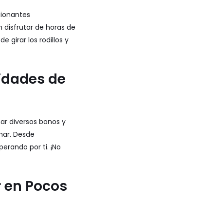
cionantes
 disfrutar de horas de
 girar los rodillos y
lidades de
har diversos bonos y
nar. Desde
erando por ti. ¡No
r en Pocos