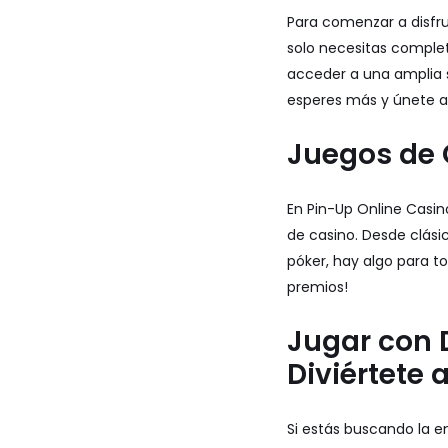
Para comenzar a disfru
solo necesitas complet
acceder a una amplia se
esperes más y únete a 
Juegos de C
En Pin-Up Online Casino
de casino. Desde clási
póker, hay algo para t
premios!
Jugar con 
Diviértete 
Si estás buscando la em