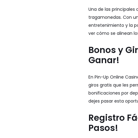
Una de las principales
tragamonedas. Con una
entretenimiento y la po
ver cómo se alinean l
Bonos y Gir
Ganar!
En Pin-Up Online Casino
giros gratis que les p
bonificaciones por dep
dejes pasar esta opor
Registro F
Pasos!