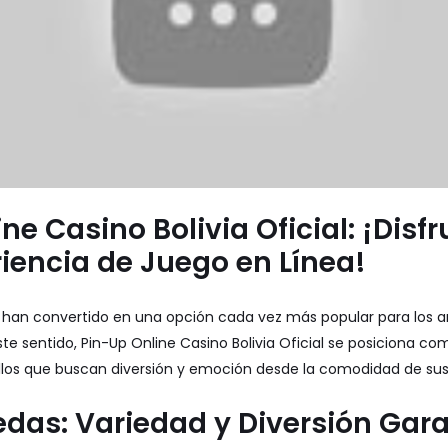
ne Casino Bolivia Oficial: ¡Disfr
riencia de Juego en Línea!
e han convertido en una opción cada vez más popular para los 
este sentido, Pin-Up Online Casino Bolivia Oficial se posiciona c
ellos que buscan diversión y emoción desde la comodidad de sus
as: Variedad y Diversión Gar