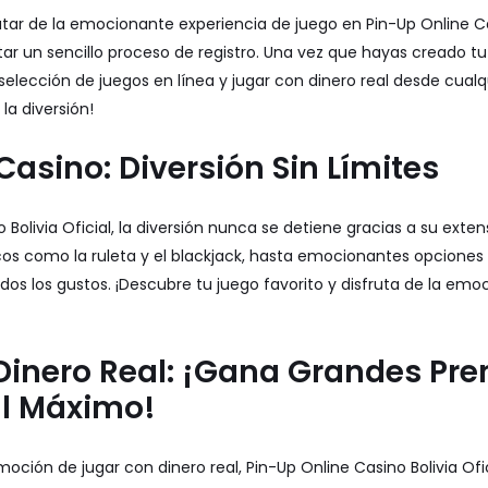
tar de la emocionante experiencia de juego en Pin-Up Online Casi
ar un sencillo proceso de registro. Una vez que hayas creado t
lección de juegos en línea y jugar con dinero real desde cualqui
la diversión!
asino: Diversión Sin Límites
 Bolivia Oficial, la diversión nunca se detiene gracias a su exte
cos como la ruleta y el blackjack, hasta emocionantes opciones
odos los gustos. ¡Descubre tu juego favorito y disfruta de la em
Dinero Real: ¡Gana Grandes Pre
al Máximo!
oción de jugar con dinero real, Pin-Up Online Casino Bolivia Ofic