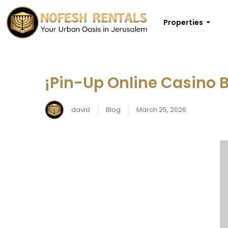
Properties
¡Pin-Up Online Casino Bo
david
Blog
March 25, 2026