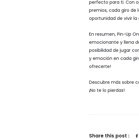
perfecto para ti. Con 
premios, cada giro de l
oportunidad de vivir la
En resumen, Pin-Up Onl
emocionante y llena de
posibilidad de jugar co
y emoción en cada giro
ofrecerte!
Descubre más sobre
c
¡No te lo pierdas!
Share this post :