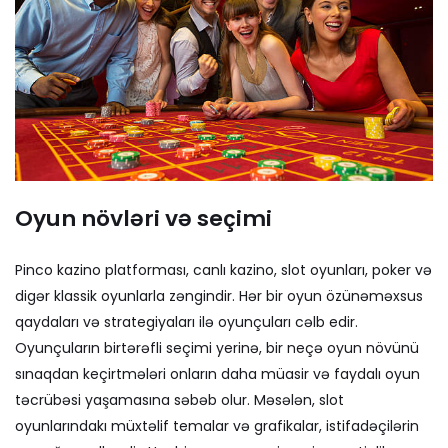
Oyun növləri və seçimi
Pinco kazino platforması, canlı kazino, slot oyunları, poker və
digər klassik oyunlarla zəngindir. Hər bir oyun özünəməxsus
qaydaları və strategiyaları ilə oyunçuları cəlb edir.
Oyunçuların birtərəfli seçimi yerinə, bir neçə oyun növünü
sınaqdan keçirtmələri onların daha müasir və faydalı oyun
təcrübəsi yaşamasına səbəb olur. Məsələn, slot
oyunlarındakı müxtəlif temalar və grafikalar, istifadəçilərin