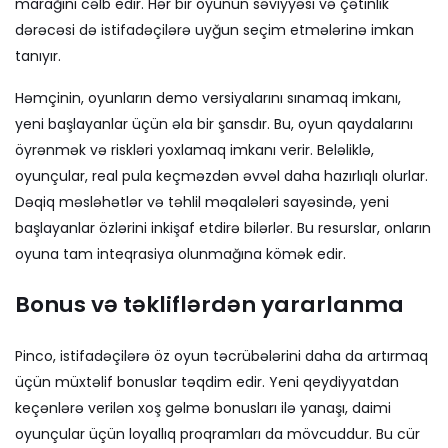
marağını cəlb edir. Hər bir oyunun səviyyəsi və çətinlik
dərəcəsi də istifadəçilərə uyğun seçim etmələrinə imkan
tanıyır.
Həmçinin, oyunların demo versiyalarını sınamaq imkanı,
yeni başlayanlar üçün əla bir şansdır. Bu, oyun qaydalarını
öyrənmək və riskləri yoxlamaq imkanı verir. Beləliklə,
oyunçular, real pula keçməzdən əvvəl daha hazırlıqlı olurlar.
Dəqiq məsləhətlər və təhlil məqalələri sayəsində, yeni
başlayanlar özlərini inkişaf etdirə bilərlər. Bu resurslar, onların
oyuna tam inteqrasiya olunmağına kömək edir.
Bonus və təkliflərdən yararlanma
Pinco, istifadəçilərə öz oyun təcrübələrini daha da artırmaq
üçün müxtəlif bonuslar təqdim edir. Yeni qeydiyyatdan
keçənlərə verilən xoş gəlmə bonusları ilə yanaşı, daimi
oyunçular üçün loyallıq proqramları da mövcuddur. Bu cür