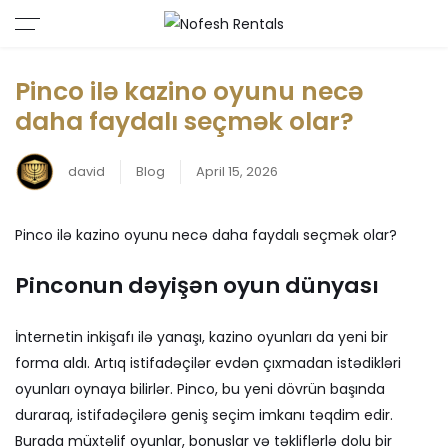
Pinco ilə kazino oyunu necə
daha faydalı seçmək olar?
david
Blog
April 15, 2026
Pinco ilə kazino oyunu necə daha faydalı seçmək olar?
Pinconun dəyişən oyun dünyası
İnternetin inkişafı ilə yanaşı, kazino oyunları da yeni bir
forma aldı. Artıq istifadəçilər evdən çıxmadan istədikləri
oyunları oynaya bilirlər. Pinco, bu yeni dövrün başında
duraraq, istifadəçilərə geniş seçim imkanı təqdim edir.
Burada müxtəlif oyunlar, bonuslar və təkliflərlə dolu bir