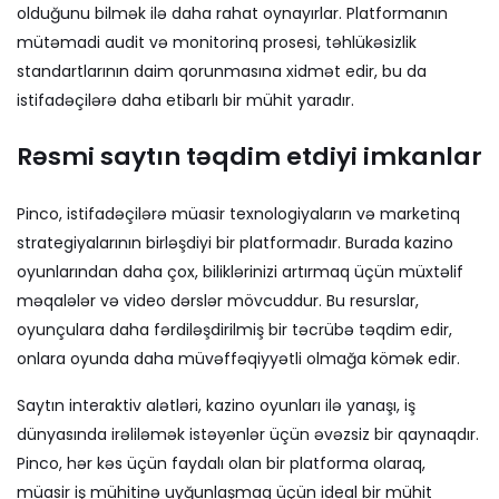
olduğunu bilmək ilə daha rahat oynayırlar. Platformanın
mütəmadi audit və monitorinq prosesi, təhlükəsizlik
standartlarının daim qorunmasına xidmət edir, bu da
istifadəçilərə daha etibarlı bir mühit yaradır.
Rəsmi saytın təqdim etdiyi imkanlar
Pinco, istifadəçilərə müasir texnologiyaların və marketinq
strategiyalarının birləşdiyi bir platformadır. Burada kazino
oyunlarından daha çox, biliklərinizi artırmaq üçün müxtəlif
məqalələr və video dərslər mövcuddur. Bu resurslar,
oyunçulara daha fərdiləşdirilmiş bir təcrübə təqdim edir,
onlara oyunda daha müvəffəqiyyətli olmağa kömək edir.
Saytın interaktiv alətləri, kazino oyunları ilə yanaşı, iş
dünyasında irəliləmək istəyənlər üçün əvəzsiz bir qaynaqdır.
Pinco, hər kəs üçün faydalı olan bir platforma olaraq,
müasir iş mühitinə uyğunlaşmaq üçün ideal bir mühit