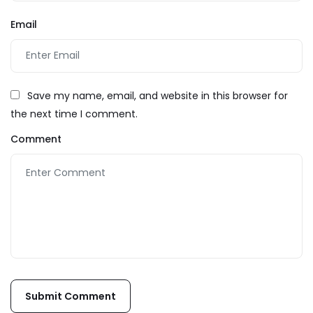
Email
Save my name, email, and website in this browser for
the next time I comment.
Comment