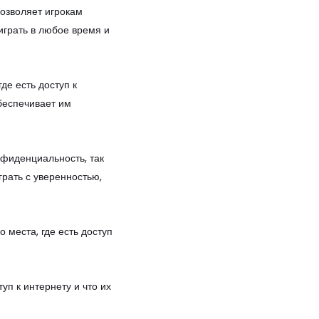
позволяет игрокам
 играть в любое время и
де есть доступ к
обеспечивает им
нфиденциальность, так
грать с уверенностью,
 места, где есть доступ
уп к интернету и что их