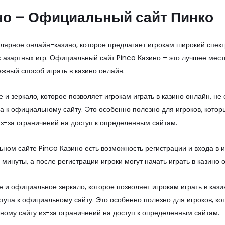
но – Официальный сайт Пинко
улярное онлайн-казино, которое предлагает игрокам широкий спект
их азартных игр. Официальный сайт Pinco Казино – это лучшее мест
жный способ играть в казино онлайн.
е и зеркало, которое позволяет игрокам играть в казино онлайн, не
а к официальному сайту. Это особенно полезно для игроков, котор
з-за ограничений на доступ к определенным сайтам.
ьном сайте Pinco Казино есть возможность регистрации и входа в и
минуты, а после регистрации игроки могут начать играть в казино 
е и официальное зеркало, которое позволяет игрокам играть в кази
тупа к официальному сайту. Это особенно полезно для игроков, ко
ному сайту из-за ограничений на доступ к определенным сайтам.