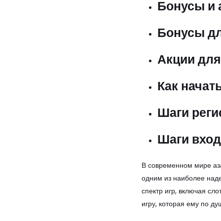
Бонусы и 
Бонусы дл
Акции для
Как начать
Шаги реги
Шаги вход
В современном мире аза
одним из наиболее над
спектр игр, включая сло
игру, которая ему по ду