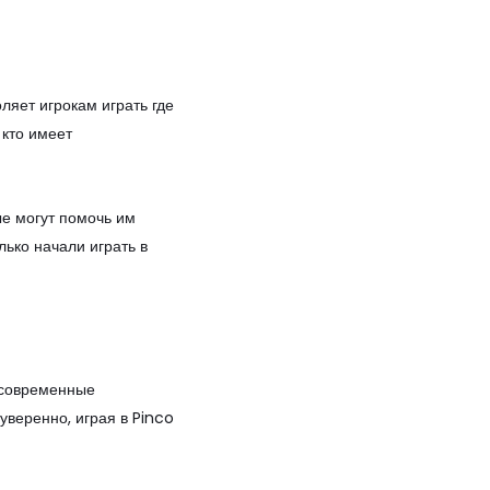
ляет игрокам играть где
 кто имеет
ые могут помочь им
лько начали играть в
 современные
уверенно, играя в Pinco