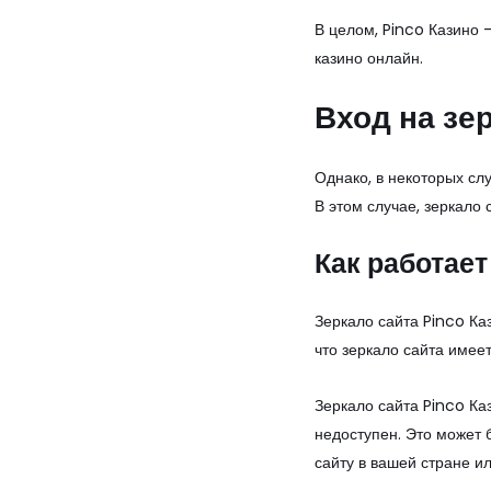
В целом, Pinco Казино 
казино онлайн.
Вход на зе
Однако, в некоторых сл
В этом случае, зеркало 
Как работает
Зеркало сайта Pinco Ка
что зеркало сайта имее
Зеркало сайта Pinco Ка
недоступен. Это может 
сайту в вашей стране и