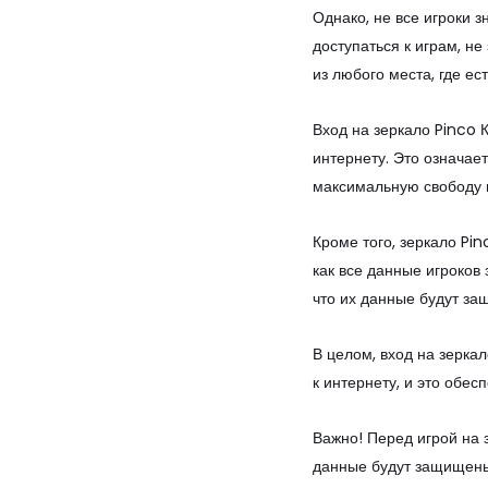
Однако, не все игроки 
доступаться к играм, не
из любого места, где ест
Вход на зеркало Pinco К
интернету. Это означает
максимальную свободу 
Кроме того, зеркало Pi
как все данные игроков 
что их данные будут з
В целом, вход на зеркал
к интернету, и это обе
Важно! Перед игрой на з
данные будут защищен