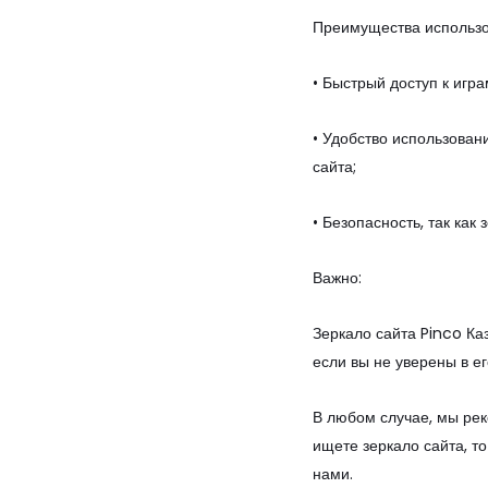
Преимущества использов
• Быстрый доступ к игр
• Удобство использован
сайта;
• Безопасность, так как
Важно:
Зеркало сайта Pinco Ка
если вы не уверены в е
В любом случае, мы рек
ищете зеркало сайта, т
нами.