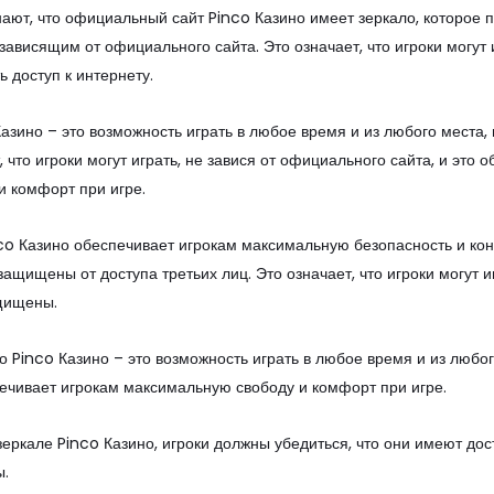
знают, что официальный сайт Pinco Казино имеет зеркало, которое 
 зависящим от официального сайта. Это означает, что игроки могут
ь доступ к интернету.
азино – это возможность играть в любое время и из любого места, г
, что игроки могут играть, не завися от официального сайта, и это 
и комфорт при игре.
nco Казино обеспечивает игрокам максимальную безопасность и ко
защищены от доступа третьих лиц. Это означает, что игроки могут и
ащищены.
о Pinco Казино – это возможность играть в любое время и из любого
спечивает игрокам максимальную свободу и комфорт при игре.
еркале Pinco Казино, игроки должны убедиться, что они имеют дост
ы.