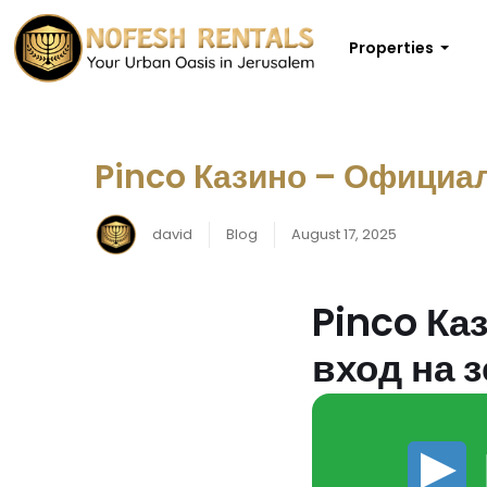
Properties
Pinco Казино – Официал
david
Blog
August 17, 2025
Pinco Ка
вход на 