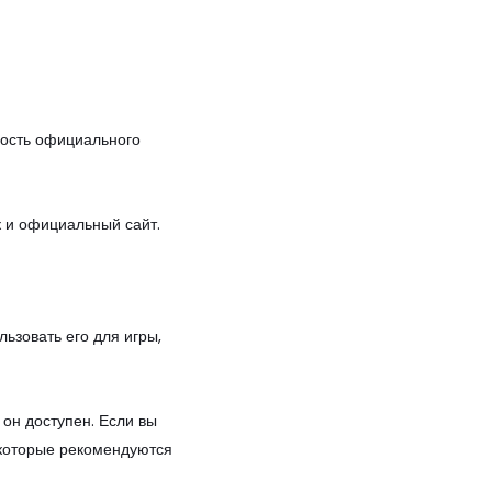
ность официального
к и официальный сайт.
ьзовать его для игры,
он доступен. Если вы
 которые рекомендуются