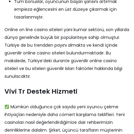
Tüm bonuslar, oyuncunun başarı şansını artırmak
empieza eğlencesini en üst düzeye çıkarmak için
tasarlanmıştır.
Online on line casino siteleri yani kumar sektörü, son yıllarda
dünya genelinde büyük bir popülariteye sahip olmuştur.
Türkiye de bu trendden payını almakta ve kendi içinde
güvenilir online casino siteleri bulundurmaktadır. Bu
makalede, Türkiye’deki durante güvenilir online casino
siteleri ve bu siteleri güvenilir kılan faktörler hakkında bilgi
sunulacaktır.
Vivi Tr Destek Hizmeti
Mümkün olduğunca çok sayıda yeni oyuncu çekme
ihtiyaçları nedeniyle daha cömert karşılama teklifleri. Yeni
casinoları nasıl değerlendirdiğimize dair rehberimizin
derinliklerine dalalım. Şirket, üçüncü tarafların müşterinin