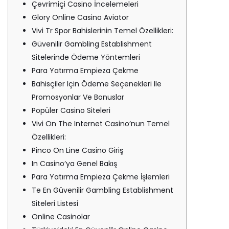
Çevrimiçi Casino İncelemeleri
Glory Online Casino Aviator
Vivi Tr Spor Bahislerinin Temel Özellikleri:
Güvenilir Gambling Establishment
Sitelerinde Ödeme Yöntemleri
Para Yatırma Empieza Çekme
Bahisçiler Için Ödeme Seçenekleri Ile
Promosyonlar Ve Bonuslar
Popüler Casino Siteleri
Vivi On The Internet Casino’nun Temel
Özellikleri:
Pinco On Line Casino Giriş
In Casino’ya Genel Bakış
Para Yatırma Empieza Çekme İşlemleri
Te En Güvenilir Gambling Establishment
Siteleri Listesi
Online Casinolar