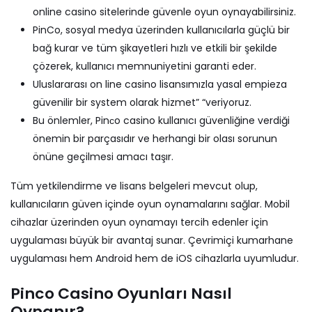
online casino sitelerinde güvenle oyun oynayabilirsiniz.
PinCo, sosyal medya üzerinden kullanıcılarla güçlü bir
bağ kurar ve tüm şikayetleri hızlı ve etkili bir şekilde
çözerek, kullanıcı memnuniyetini garanti eder.
Uluslararası on line casino lisansımızla yasal empieza
güvenilir bir system olarak hizmet” “veriyoruz.
Bu önlemler, Pinсo casino kullanıcı güvenliğine verdiği
önemin bir parçasıdır ve herhangi bir olası sorunun
önüne geçilmesi amacı taşır.
Tüm yetkilendirme ve lisans belgeleri mevcut olup,
kullanıcıların güven içinde oyun oynamalarını sağlar. Mobil
cihazlar üzerinden oyun oynamayı tercih edenler için
uygulaması büyük bir avantaj sunar. Çevrimiçi kumarhane
uygulaması hem Android hem de iOS cihazlarla uyumludur.
Pinco Casino Oyunları Nasıl
Oynanır?