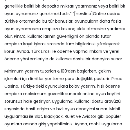
genellikle belirli bir depozito miktarı yatırmanız veya belirli bir
oyun oynamanız gerekmektedir.” “[newline]Online casino
türkiye ortamında bu tür bonuslar, oyuncuların daha fazla
oyun oynamasına empieza kazanç elde etmesine yardımcı
olur. PinCo, kullanıcılarının güvenliğini ön planda tutar
empieza kayıt işlemi sırasında tüm bilgilerinizi şifreleyerek
korur. Ayrıca, Türk Lirası ile ödeme yapma imkanı ve yerel
ödeme yöntemleriyle de kullanıcı dostu bir deneyim sunar.
Minimum yatırım tutarları ₺100’den başlarken, çekim
işlemleri için limitler yönteme göre değişiklik gösterir. Pinco
Casino, Türkiye’deki oyunculara kolay yatırım, hızlı ödeme
empieza maksimum güvenlik sunarak online oyun keyfini
sorunsuz hale getiriyor. Uygulama, kullanıcı dostu arayüzü
sayesinde basit erişim ve hızlı oyun deneyimi sunar. Mobil
uygulaması ile Slot, Blackjack, Rulet ve Aviator gibi popüler
oyunlara anında giriş yapabilirsiniz. Ayrıca, mobil uygulama