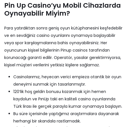
Pin Up Casino’yu Mobil Cihazlarda
Oynayabilir Miyim?
Para yatırdıktan sonra geniş oyun kütüphanesini keşfedebilir
ve en sevdiğiniz casino oyunlarını oynamaya başlayabilir
veya spor karşılaşmalarına bahis oynayabilirsiniz. Her
oyuncunun kişisel bilgilerinin Pinup casinos tarafından
korunacağı garanti edilir. Operatör, yasalar gerektirmiyorsa,
kişisel müşteri verilerini yetkisiz kişilere sağlamaz.
Casinolarımız, heyecan verici empieza otantik bir oyun
deneyimi sunmak için tasarlanmıştır.
120’lik hoş geldin bonusu kazanmak için hemen
kaydolun ve PınUp taki en kaliteli casino oyunlarında
Türk lirası ile gerçek parayla kumar oynamaya başlayın.
Bu süre içerisinde yaptığımız araştırmalara dayanarak
herhangi bir skandala rastlamadık.