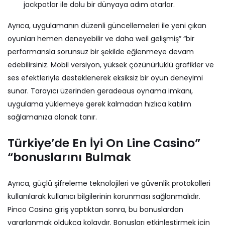
jackpotlar ile dolu bir dünyaya adım atarlar.
Ayrıca, uygulamanın düzenli güncellemeleri ile yeni çıkan
oyunları hemen deneyebilir ve daha weil gelişmiş” “bir
performansla sorunsuz bir şekilde eğlenmeye devam
edebilirsiniz. Mobil versiyon, yüksek çözünürlüklü grafikler ve
ses efektleriyle desteklenerek eksiksiz bir oyun deneyimi
sunar. Tarayıcı üzerinden geradeaus oynama imkanı,
uygulama yüklemeye gerek kalmadan hızlıca katılım
sağlamanıza olanak tanır.
Türkiye’de En İyi On Line Casino”
“bonuslarını Bulmak
Ayrıca, güçlü şifreleme teknolojileri ve güvenlik protokolleri
kullanılarak kullanıcı bilgilerinin korunması sağlanmalıdır.
Pinco Casino giriş yaptıktan sonra, bu bonuslardan
yararlanmak oldukça kolaydır. Bonusları etkinleştirmek için