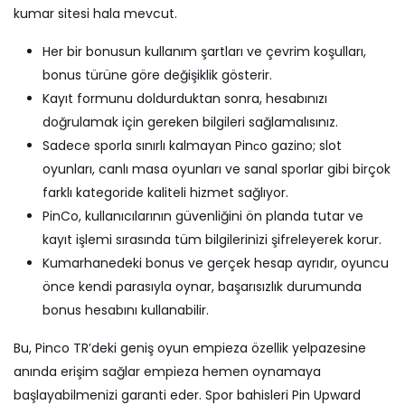
kumar sitesi hala mevcut.
Her bir bonusun kullanım şartları ve çevrim koşulları,
bonus türüne göre değişiklik gösterir.
Kayıt formunu doldurduktan sonra, hesabınızı
doğrulamak için gereken bilgileri sağlamalısınız.
Sadece sporla sınırlı kalmayan Pinсo gazino; slot
oyunları, canlı masa oyunları ve sanal sporlar gibi birçok
farklı kategoride kaliteli hizmet sağlıyor.
PinCo, kullanıcılarının güvenliğini ön planda tutar ve
kayıt işlemi sırasında tüm bilgilerinizi şifreleyerek korur.
Kumarhanedeki bonus ve gerçek hesap ayrıdır, oyuncu
önce kendi parasıyla oynar, başarısızlık durumunda
bonus hesabını kullanabilir.
Bu, Pinco TR’deki geniş oyun empieza özellik yelpazesine
anında erişim sağlar empieza hemen oynamaya
başlayabilmenizi garanti eder. Spor bahisleri Pin Upward