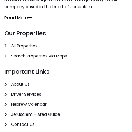
company based in the heart of Jerusalem.
Read More
Our Properties
All Properties
Search Properties Via Maps
Important Links
About Us
Driver Services
Hebrew Calendar
Jerusalem - Area Guide
Contact Us