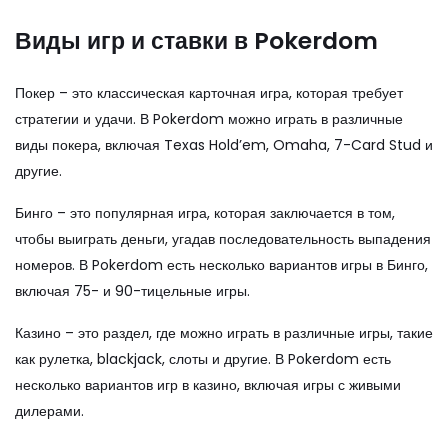
Виды игр и ставки в Pokerdom
Покер – это классическая карточная игра, которая требует
стратегии и удачи. В Pokerdom можно играть в различные
виды покера, включая Texas Hold’em, Omaha, 7-Card Stud и
другие.
Бинго – это популярная игра, которая заключается в том,
чтобы выиграть деньги, угадав последовательность выпадения
номеров. В Pokerdom есть несколько вариантов игры в Бинго,
включая 75- и 90-тицельные игры.
Казино – это раздел, где можно играть в различные игры, такие
как рулетка, blackjack, слоты и другие. В Pokerdom есть
несколько вариантов игр в казино, включая игры с живыми
дилерами.