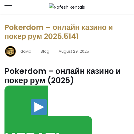
Pokerdom – онлайн казино и
покер рум 2025.5141
david
Blog
August 29, 2025
Pokerdom – онлайн казино и
покер рум (2025)