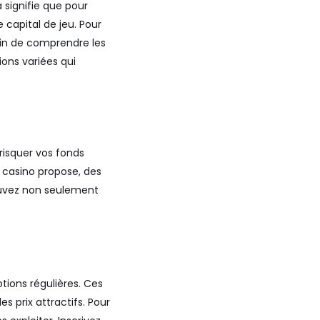
 signifie que pour
capital de jeu. Pour
afin de comprendre les
ions variées qui
 risquer vos fonds
e casino propose, des
ouvez non seulement
ions régulières. Ces
s prix attractifs. Pour