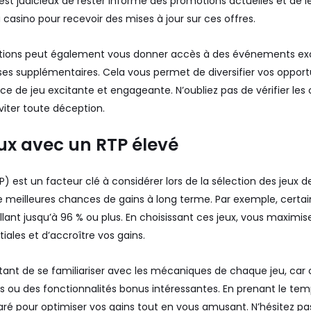
 est judicieux de rester informé des promotions actuelles et de le
 casino pour recevoir des mises à jour sur ces offres.
otions peut également vous donner accès à des événements exc
s supplémentaires. Cela vous permet de diversifier vos opportu
e de jeu excitante et engageante. N’oubliez pas de vérifier les c
iter toute déception.
eux avec un RTP élevé
P) est un facteur clé à considérer lors de la sélection des jeux d
e meilleures chances de gains à long terme. Par exemple, certa
llant jusqu’à 96 % ou plus. En choisissant ces jeux, vous maximi
tiales et d’accroître vos gains.
tant de se familiariser avec les mécaniques de chaque jeu, car c
s ou des fonctionnalités bonus intéressantes. En prenant le temp
ré pour optimiser vos gains tout en vous amusant. N’hésitez pas