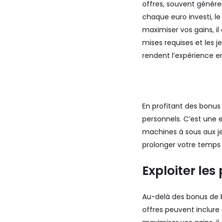
offres, souvent génére
chaque euro investi, l
maximiser vos gains, il
mises requises et les je
rendent l’expérience e
En profitant des bonus 
personnels. C’est une e
machines à sous aux j
prolonger votre temps
Exploiter les
Au-delà des bonus de b
offres peuvent inclure 