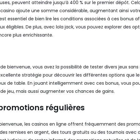
uses, peuvent atteindre jusqu’à 400 % sur le premier dépôt. Cela
e casino ajoute une somme considérable, augmentant ainsi votre 
 est essentiel de bien lire les conditions associées à ces bonus 
ux éligibles. De plus, avec
lola jack
, vous pouvez explorer des opt
ncore plus enrichissante.
de bienvenue, vous avez la possibilité de tester divers jeux sans
xcellente stratégie pour découvrir les différentes options que l
eux de table. En jouant intelligemment avec ces bonus, vous p
 de jeu, mais aussi augmenter vos chances de gains.
 promotions régulières
ienvenue, les casinos en ligne offrent fréquemment des promot
des remises en argent, des tours gratuits ou des tournois avec de