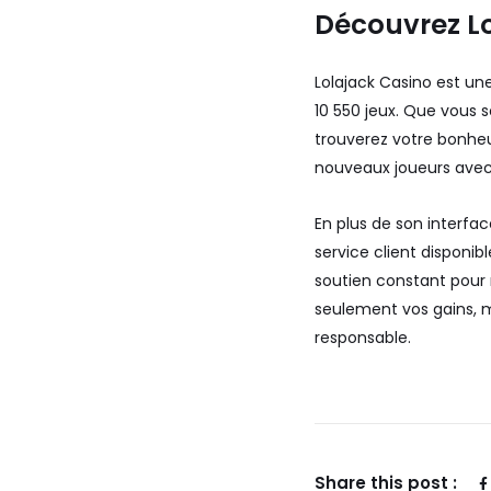
Découvrez L
Lolajack Casino est un
10 550 jeux. Que vous 
trouverez votre bonheu
nouveaux joueurs avec
En plus de son interfa
service client disponib
soutien constant pour 
seulement vos gains, 
responsable.
Share this post :