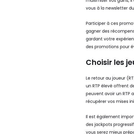
maximiser vos gains, il
vous à la newsletter du
Participer à ces prom
gagner des récompense
gardant votre expérienc
des promotions pour év
Choisir les j
Le retour au joueur (RT
un RTP élevé offrent d
peuvent avoir un RTP a
récupérer vos mises ini
Il est également impor
des jackpots progressif
vous serez mieux prépa