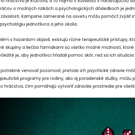
 hráčstva je kľúčová, a to najmä v súvislosti s narastajúcou d
ráčov o možných rizikách a psychologických dôsledkoch je jedn
ť závislosti. Kampane zamerané na osvetu môžu pomôcť zvýšiť 
sychológiu jednotlivca a jeho okolia.
oblém s hazardom objavil, existujú rôzne terapeutické prístupy, 
né skupiny a liečba farmakami sú všetko možné možnosti, kto
Dôležité je, aby jednotlivci hľadali pomoc skôr, než sa ich situácia 
 potrebné venovať pozornosť, pretože ich psychické zdravie mô
peutické programy pre rodiny, ako aj poradenské služby, môžu pri
o hráčstva, čím pomáhajú vytvoriť zdravšie prostredie pre všet