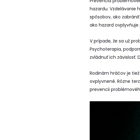
Prevencia problémového
hazardu. Vzdelávanie h
spôsobov, ako zabráni
ako hazard ovplyvňuje p
V prípade, že sa už pr
Psychoterapia, podpor
zvládnuť ich závislosť. 
Rodinám hráčov je tiež
ovplyvnené. Rôzne tera
prevencii problémovéh