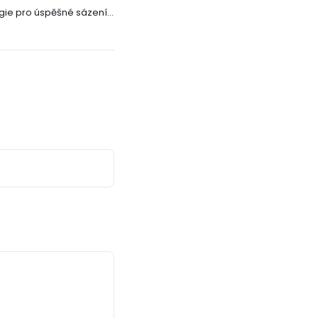
egie pro úspěšné sázení v
online kasinu