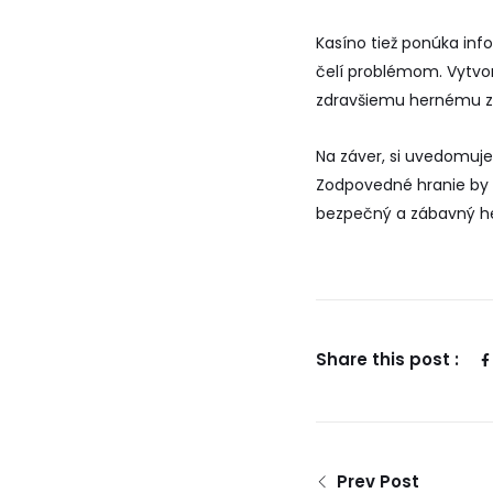
Kasíno tiež ponúka in
čelí problémom. Vytvor
zdravšiemu hernému záž
Na záver, si uvedomuje
Zodpovedné hranie by m
bezpečný a zábavný he
Share this post :
Prev Post