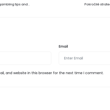
gambling tips and
Pokročilé strat
d Casino
t
Email
l, and website in this browser for the next time I comment.