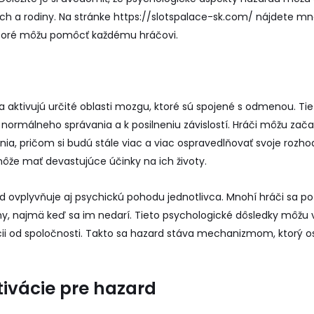
kych a rodiny. Na stránke
https://slotspalace-sk.com/
nájdete mno
toré môžu pomôcť každému hráčovi.
a aktivujú určité oblasti mozgu, ktoré sú spojené s odmenou. 
 normálneho správania a k posilneniu závislostí. Hráči môžu zač
nia, pričom si budú stále viac a viac ospravedlňovať svoje rozho
ôže mať devastujúce účinky na ich životy.
rd ovplyvňuje aj psychickú pohodu jednotlivca. Mnohí hráči sa po
ny, najmä keď sa im nedarí. Tieto psychologické dôsledky môžu v
cii od spoločnosti. Takto sa hazard stáva mechanizmom, ktorý 
tivácie pre hazard