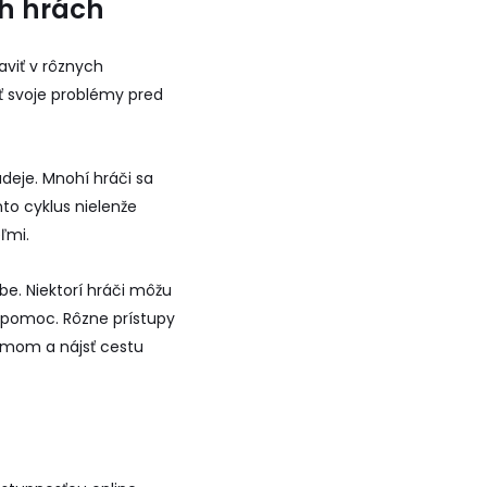
ch hrách
aviť v rôznych
ryť svoje problémy pred
ádeje. Mnohí hráči sa
to cyklus nielenže
ľmi.
be. Niektorí hráči môžu
ú pomoc. Rôzne prístupy
blémom a nájsť cestu