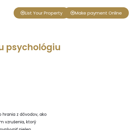
List Your Property
Make payment Online
u psychológiu
o hrania z dôvodov, ako
m vzrušenia, ktorý
ovplyvniť nielen