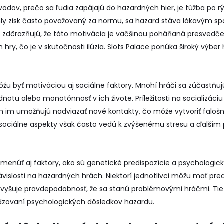
dov, prečo sa ľudia zapájajú do hazardných hier, je túžba po rý
chly zisk často považovaný za normu, sa hazard stáva lákavým s
a zdôrazňujú, že táto motivácia je väčšinou poháňaná presvedč
hry, čo je v skutočnosti ilúzia. Slots Palace ponúka široký výber 
žu byť motiváciou aj sociálne faktory. Mnohí hráči sa zúčastňu
zdnotu alebo monotónnosť v ich živote. Príležitosti na socializáciu
h im umožňujú nadviazať nové kontakty, čo môže vytvoriť falošn
o sociálne aspekty však často vedú k zvýšenému stresu a ďalší
omenúť aj faktory, ako sú genetické predispozície a psychologi
u závislosti na hazardných hrách. Niektorí jednotlivci môžu mať pr
zvyšuje pravdepodobnosť, že sa stanú problémovými hráčmi. Tie
udzovaní psychologických dôsledkov hazardu.