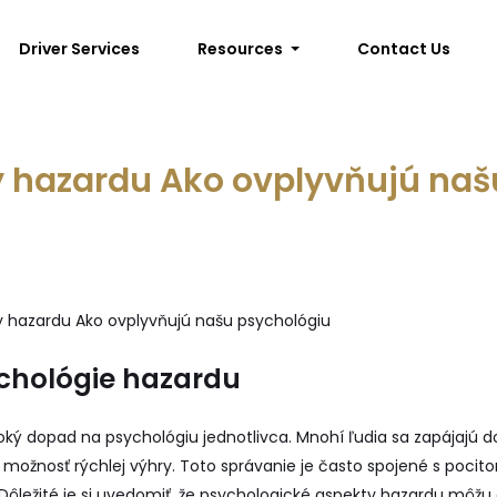
Driver Services
Resources
Contact Us
y hazardu Ako ovplyvňujú naš
y hazardu Ako ovplyvňujú našu psychológiu
chológie hazardu
ký dopad na psychológiu jednotlivca. Mnohí ľudia sa zapájajú d
 možnosť rýchlej výhry. Toto správanie je často spojené s pocito
. Dôležité je si uvedomiť, že psychologické aspekty hazardu môžu 