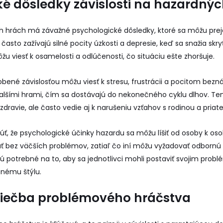
é dôsledky závislosti na hazardný
h hrách má závažné psychologické dôsledky, ktoré sa môžu prej
i často zažívajú silné pocity úzkosti a depresie, keď sa snažia sk
žu viesť k osamelosti a odlúčenosti, čo situáciu ešte zhoršuje.
obené závislosťou môžu viesť k stresu, frustrácii a pocitom bezn
ďalšími hrami, čím sa dostávajú do nekonečného cyklu dlhov. Ten
zdravie, ale často vedie aj k narušeniu vzťahov s rodinou a priate
úť, že psychologické účinky hazardu sa môžu líšiť od osoby k oso
ať bez väčších problémov, zatiaľ čo iní môžu vyžadovať odborn
i sú potrebné na to, aby sa jednotlivci mohli postaviť svojim pro
tnému štýlu.
 liečba problémového hráčstva