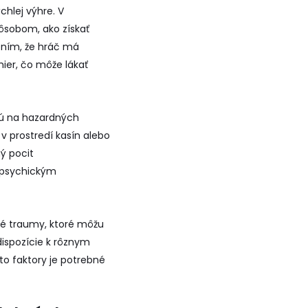
chlej výhre. V
pôsobom, ako získať
ením, že hráč má
hier, čo môže lákať
jú na hazardných
 v prostredí kasín alebo
ý pocit
m psychickým
cké traumy, ktoré môžu
edispozície k rôznym
to faktory je potrebné