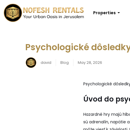
Properties
Psychologické dôsledk
david
Blog
May 28, 2026
Psychologické dôsledk
Úvod do psy
Hazardné hry majú hlbo
sú adrenalín, napätie a
môže viesť k závislosti