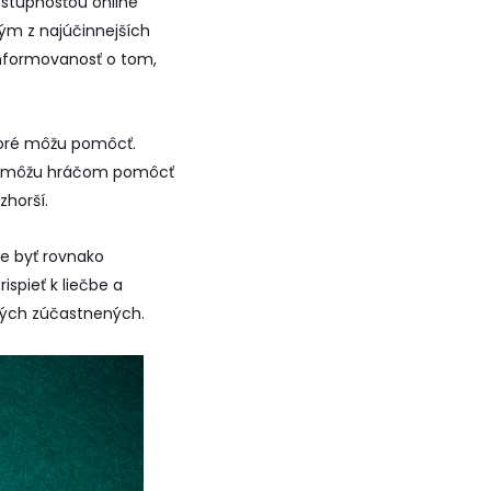
ostupnosťou online
ým z najúčinnejších
informovanosť o tom,
ktoré môžu pomôcť.
ré môžu hráčom pomôcť
zhorší.
že byť rovnako
spieť k liečbe a
kých zúčastnených.