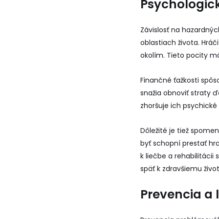
Psychologick
Závislosť na hazardnýc
oblastiach života. Hráč
okolím. Tieto pocity mô
Finančné ťažkosti spôs
snažia obnoviť straty 
zhoršuje ich psychické 
Dôležité je tiež spomen
byť schopní prestať hr
k liečbe a rehabilitáci
späť k zdravšiemu živo
Prevencia a