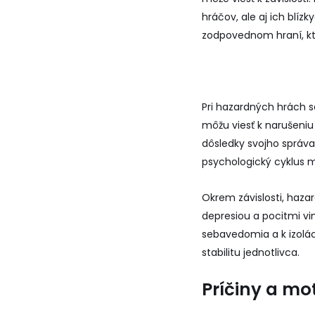
hráčov, ale aj ich blíz
zodpovednom hraní, k
Pri hazardných hrách s
môžu viesť k narušeniu
dôsledky svojho správa
psychologický cyklus m
Okrem závislosti, haza
depresiou a pocitmi vi
sebavedomia a k izolá
stabilitu jednotlivca.
Príčiny a mo