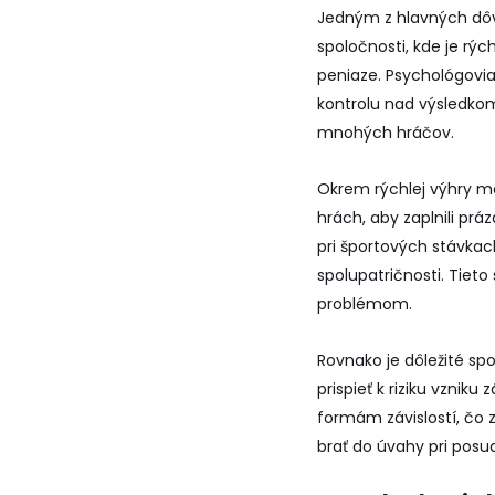
Jedným z hlavných dôvo
spoločnosti, kde je rý
peniaze. Psychológovi
kontrolu nad výsledkom 
mnohých hráčov.
Okrem rýchlej výhry mô
hrách, aby zaplnili prá
pri športových stávkac
spolupatričnosti. Tiet
problémom.
Rovnako je dôležité sp
prispieť k riziku vznik
formám závislostí, čo 
brať do úvahy pri pos