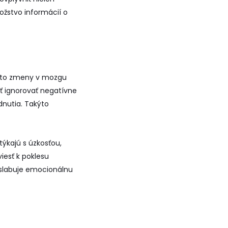
žstvo informácií o
Tieto zmeny v mozgu
ať ignorovať negatívne
dnutia. Takýto
týkajú s úzkosťou,
iesť k poklesu
oslabuje emocionálnu