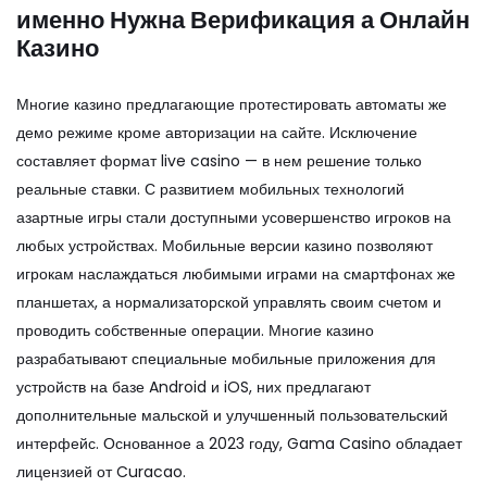
именно Нужна Верификация а Онлайн
Казино
Многие казино предлагающие протестировать автоматы же
демо режиме кроме авторизации на сайте. Исключение
составляет формат live casino — в нем решение только
реальные ставки. С развитием мобильных технологий
азартные игры стали доступными усовершенство игроков на
любых устройствах. Мобильные версии казино позволяют
игрокам наслаждаться любимыми играми на смартфонах же
планшетах, а нормализаторской управлять своим счетом и
проводить собственные операции. Многие казино
разрабатывают специальные мобильные приложения для
устройств на базе Android и iOS, них предлагают
дополнительные мальской и улучшенный пользовательский
интерфейс. Основанное а 2023 году, Gama Casino обладает
лицензией от Curacao.