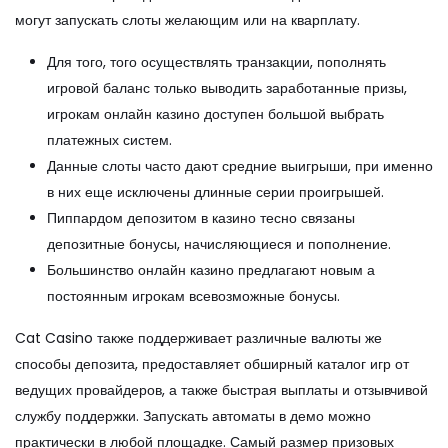
могут запускать слоты желающим или на кварплату.
Для того, того осуществлять транзакции, пополнять
игровой баланс только выводить заработанные призы,
игрокам онлайн казино доступен большой выбрать
платежных систем.
Данные слоты часто дают средние выигрыши, при именно
в них еще исключены длинные серии проигрышей.
Пиппардом депозитом в казино тесно связаны
депозитные бонусы, начисляющиеся и пополнение.
Большинство онлайн казино предлагают новым а
постоянным игрокам всевозможные бонусы.
Cat Casino также поддерживает различные валюты же
способы депозита, предоставляет обширный каталог игр от
ведущих провайдеров, а также быстрая выплаты и отзывчивой
службу поддержки. Запускать автоматы в демо можно
практически в любой площадке. Самый размер призовых