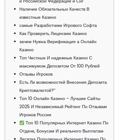
и Российской Федерации и Снг
Наличие Обязательных Качеств В
известные Казино
самые Разработчики Игрового Софта
Как Проверить Лицензию Казино
зачем Нужна Верификация а Онлайн
Казино
Топ Честные И надежные Казино С
максимумом Депозитом От 100 Рублей
Отзывы Игроков
Есть Ли возможностей Внесения Депозита
Криптовалютой?”
Топ 10 Онлайн Казино – Лучшие Сайты
2025 И Независимый Рейтинг По Отзывам
Игроков России
Топ 10 Популярных Интернет Казино По
Отдаче, Бонусам И реального Выплатам
Десятка Популярных Интернет Казино По