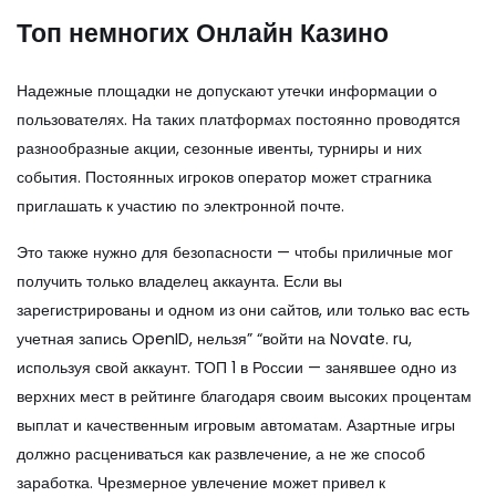
Топ немногих Онлайн Казино
Надежные площадки не допускают утечки информации о
пользователях. На таких платформах постоянно проводятся
разнообразные акции, сезонные ивенты, турниры и них
события. Постоянных игроков оператор может страгника
приглашать к участию по электронной почте.
Это также нужно для безопасности — чтобы приличные мог
получить только владелец аккаунта. Если вы
зарегистрированы и одном из они сайтов, или только вас есть
учетная запись OpenID, нельзя” “войти на Novate. ru,
используя свой аккаунт. ТОП 1 в России — занявшее одно из
верхних мест в рейтинге благодаря своим высоких процентам
выплат и качественным игровым автоматам. Азартные игры
должно расцениваться как развлечение, а не же способ
заработка. Чрезмерное увлечение может привел к