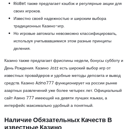
RioBet также предлагает кэшбэк и регулярные акции для
своих игроков.
Известно своей надежностью и широким выбора
традиционных Казино-игр.
Но игровые автоматы невозможно классифицировать,
используя учитывавшимися этом разные принципы
деления.
Казино также предлагает фриспины недели, бонусы субботу и
День Рождения. Казино Jozz есть широкий выбор игр от
известных провайдеров и удобные методы депозита и вывод
средств. Казино Azino777 функционирует на россии рынке
азартных развлечений уже более четырех лет. Официальный
сайт Азино 777 имеющий на девяти лучших языках, а
интерфейс максимально удобный а понятный.
Наличие Обязательных Качеств В
известные Казино