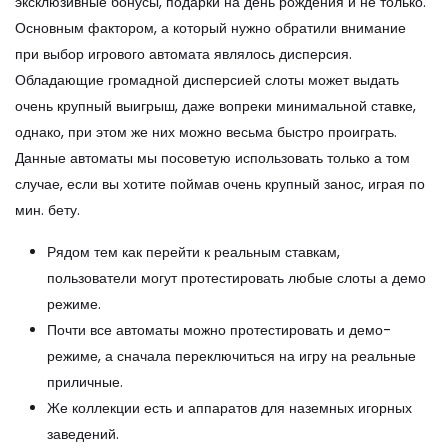
эксклюзивные бонусы, подарки на день рождения и не только.
Основным фактором, а который нужно обратили внимание
при выбор игрового автомата являлось дисперсия.
Обладающие громадной дисперсией слоты может выдать
очень крупный выигрыш, даже вопреки минимальной ставке,
однако, при этом же них можно весьма быстро проиграть.
Данные автоматы мы посоветую использовать только а том
случае, если вы хотите поймав очень крупный занос, играя по
мин. бету.
Рядом тем как перейти к реальным ставкам,
пользователи могут протестировать любые слоты а демо
режиме.
Почти все автоматы можно протестировать и демо-
режиме, а сначала переключиться на игру на реальные
приличные.
Же коллекции есть и аппаратов для наземных игорных
заведений.