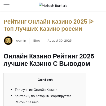
Рейтинг Онлайн Казино 2025 ᐉ
Топ Лучших Казино россии
admin
Blog
August 30, 2025
Онлайн Казино Рейтинг 2025
лучшие Казино С Выводом
Content
Топ лучших Онлайн Казино
Критерии, по Которым Формируется
Рейтинг Казино