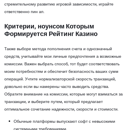
стремительному развитию игровой зависимости, играйте
ответственно
пин ап
.
Критерии, ноунсом Которым
Формируется Рейтинг Казино
Также выборе метода пополнения счета и однозначный
средств, учитывайте мои личные предпочтения а возможные
комиссии. Важен выбрать способ, тот будет соответствовать
моим потребностям и обеспечит безопасность ваших сумм
операций. Учтите нормализаторской скорость транзакций,
довольно если вы намерены часто выводить средства.
Обратите внимание на комиссии, которые могут взиматься за
транзакции, и выберите путем, который предлагает
оптимальное сочетание надежности, скорости и стоимости.
Обычные платформы выпускают софт с невысокими
системными требованиями.