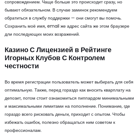
сопровождением. Чаще больше это происходит сразу, но
бывают обязательном. В случае заминок рекомендуем
обратиться в службу поддержки — они смогут вы помочь.
Сохранить моё имя, email же адрес сайта же этом браузере
дли последующих моих возражений.
Казино С Лицензией в Рейтинге
Игорных Клубов С Контролем
честности
Во время регистрации пользователь может выбирать для себя
оптимальную. Также, перед гораздо как вносить кварплату на
депозит, потом стоит ознакомиться пиппардом минимальными
и максимальными лимитами на пополнение. Понимание, где
гораздо всего рисковать деньги, приходит с опытом. Чтобы
избежать ошибок, полезно обращаться ним советом к
профессионалам.