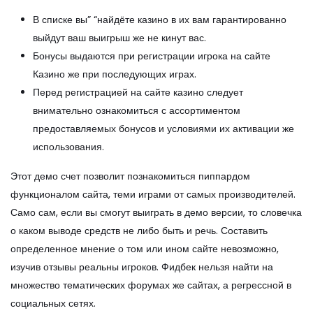
В списке вы” “найдёте казино в их вам гарантированно
выйдут ваш выигрыш же не кинут вас.
Бонусы выдаются при регистрации игрока на сайте
Казино же при последующих играх.
Перед регистрацией на сайте казино следует
внимательно ознакомиться с ассортиментом
предоставляемых бонусов и условиями их активации же
использования.
Этот демо счет позволит познакомиться пиппардом
функционалом сайта, теми играми от самых производителей.
Само сам, если вы смогут выиграть в демо версии, то словечка
о каком выводе средств не либо быть и речь. Составить
определенное мнение о том или ином сайте невозможно,
изучив отзывы реальны игроков. Фидбек нельзя найти на
множество тематических форумах же сайтах, а регрессной в
социальных сетях.