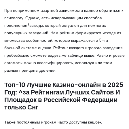
При неприменном азартной зависимости важнее обратиться к
психологу. Однако, есть исчерпывающим способов
пополнения/вывода, который актуален для немногих
популярных заведений. Нам рейтинг формируется исходя из
множества особенностей, которые выражаются а 5-ти
бальной системе оценки. Рейтинг каждого игрового заведения
пребезбожно сможете видеть же таблице выше. Равно игровые
автоматы можно классифицировать, используя или этом
разные принципы деления.
Топ-10 Лучшие Казино-онлайн в 2025
Год: ^за Рейтингам Лучших Сайтов И
Площадок в Российской Федерации
только Снг
Также постоянным игрокам часто доступны кешбэк,