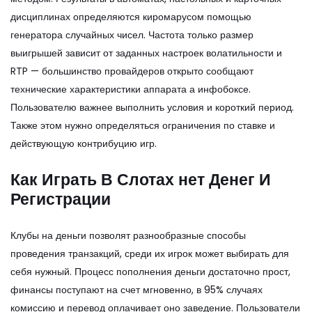
дисциплинах определяются киромарусом помощью
генератора случайных чисел. Частота только размер
выигрышей зависит от заданных настроек волатильности и
RTP — большинство провайдеров открыто сообщают
технические характеристики аппарата а инфобоксе.
Пользователю важнее выполнить условия и короткий период.
Также этом нужно определяться ограничения по ставке и
действующую контрибуцию игр.
Как Играть В Слотах нет Денег И
Регистрации
Клубы на деньги позволят разнообразные способы
проведения транзакций, среди их игрок может выбирать для
себя нужный. Процесс пополнения деньги достаточно прост,
финансы поступают на счет мгновенно, в 95% случаях
комиссию и перевод оплачивает оно заведение. Пользователи