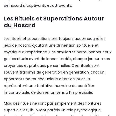
de hasard si captivants et attrayants.
Les Rituels et Superstitions Autour
du Hasard
Les rituels et superstitions ont toujours accompagné les
jeux de hasard, ajoutant une dimension spirituelle et
mystique à l’expérience. Des amulettes porte-bonheur aux
gestes rituels avant de lancer les dés, chaque joueur a ses
croyances et pratiques personnelles. Ces rituels sont
souvent transmis de génération en génération, chacun
apportant une touche unique à l’art de jouer. Ils
représentent une tentative humaine de contrôler
l’incontrôlable, de donner un sens à l’imprévisible.
Mais ces rituels ne sont pas simplement des fioritures
superficielles ; ils jouent parfois un rôle psychologique