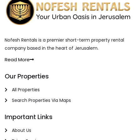
Nofesh Rentals is a premier short-term property rental
company based in the heart of Jerusalem.
Read More
Our Properties
All Properties
Search Properties Via Maps
Important Links
About Us