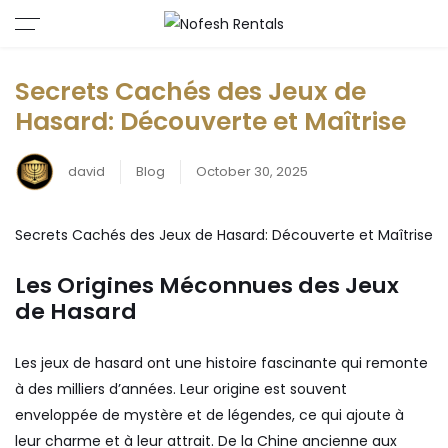
Secrets Cachés des Jeux de
Hasard: Découverte et Maîtrise
david
Blog
October 30, 2025
Secrets Cachés des Jeux de Hasard: Découverte et Maîtrise
Les Origines Méconnues des Jeux
de Hasard
Les jeux de hasard ont une histoire fascinante qui remonte
à des milliers d’années. Leur origine est souvent
enveloppée de mystère et de légendes, ce qui ajoute à
leur charme et à leur attrait. De la Chine ancienne aux