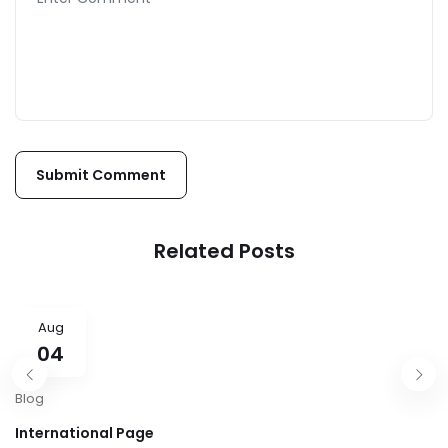
Related Posts
Aug
04
Blog
International Page