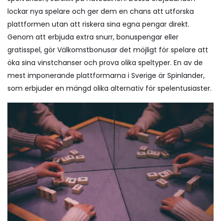
lockar nya spelare och ger dem en chans att utforska
plattformen utan att riskera sina egna pengar direkt.
Genom att erbjuda extra snurr, bonuspengar eller
gratisspel, gör Välkomstbonusar det möjligt för spelare att
öka sina vinstchanser och prova olika speltyper. En av de
mest imponerande plattformarna i Sverige är
Spinlander
,
som erbjuder en mängd olika alternativ för spelentusiaster.