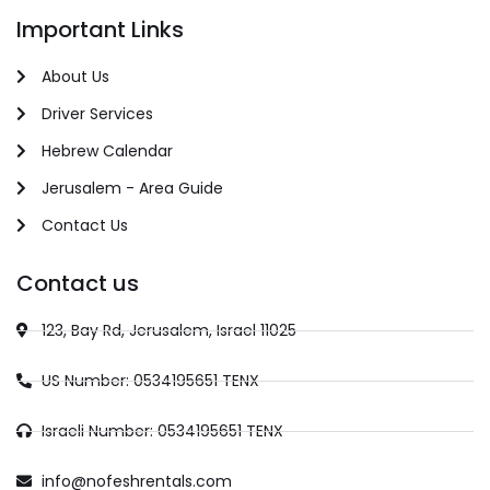
Important Links
About Us
Driver Services
Hebrew Calendar
Jerusalem - Area Guide
Contact Us
Contact us
123, Bay Rd, Jerusalem, Israel 11025
US Number: 0534195651 TENX
Israeli Number: 0534195651 TENX
info@nofeshrentals.com