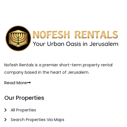
Nofesh Rentals is a premier short-term property rental
company based in the heart of Jerusalem.
Read More
Our Properties
All Properties
Search Properties Via Maps