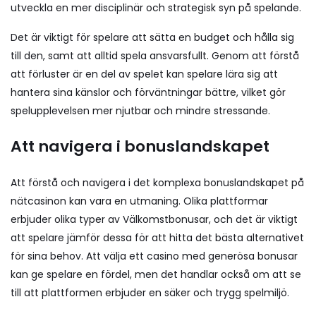
utveckla en mer disciplinär och strategisk syn på spelande.
Det är viktigt för spelare att sätta en budget och hålla sig
till den, samt att alltid spela ansvarsfullt. Genom att förstå
att förluster är en del av spelet kan spelare lära sig att
hantera sina känslor och förväntningar bättre, vilket gör
spelupplevelsen mer njutbar och mindre stressande.
Att navigera i bonuslandskapet
Att förstå och navigera i det komplexa bonuslandskapet på
nätcasinon kan vara en utmaning. Olika plattformar
erbjuder olika typer av Välkomstbonusar, och det är viktigt
att spelare jämför dessa för att hitta det bästa alternativet
för sina behov. Att välja ett casino med generösa bonusar
kan ge spelare en fördel, men det handlar också om att se
till att plattformen erbjuder en säker och trygg spelmiljö.