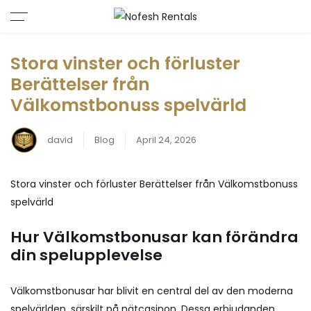
Stora vinster och förluster
Berättelser från
Välkomstbonuss spelvärld
david
Blog
April 24, 2026
Stora vinster och förluster Berättelser från Välkomstbonuss
spelvärld
Hur Välkomstbonusar kan förändra
din spelupplevelse
Välkomstbonusar har blivit en central del av den moderna
spelvärlden, särskilt på nätcasinon. Dessa erbjudanden