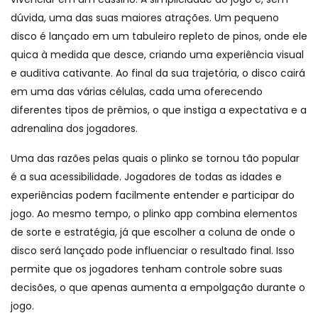
dúvida, uma das suas maiores atrações. Um pequeno
disco é lançado em um tabuleiro repleto de pinos, onde ele
quica à medida que desce, criando uma experiência visual
e auditiva cativante. Ao final da sua trajetória, o disco cairá
em uma das várias células, cada uma oferecendo
diferentes tipos de prêmios, o que instiga a expectativa e a
adrenalina dos jogadores.
Uma das razões pelas quais o plinko se tornou tão popular
é a sua acessibilidade. Jogadores de todas as idades e
experiências podem facilmente entender e participar do
jogo. Ao mesmo tempo, o
plinko app
combina elementos
de sorte e estratégia, já que escolher a coluna de onde o
disco será lançado pode influenciar o resultado final. Isso
permite que os jogadores tenham controle sobre suas
decisões, o que apenas aumenta a empolgação durante o
jogo.