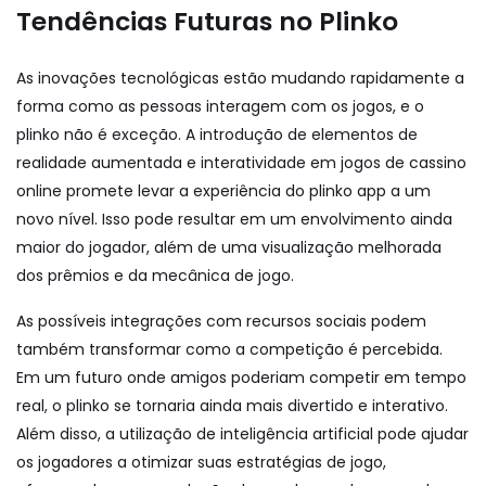
Tendências Futuras no Plinko
As inovações tecnológicas estão mudando rapidamente a
forma como as pessoas interagem com os jogos, e o
plinko não é exceção. A introdução de elementos de
realidade aumentada e interatividade em jogos de cassino
online promete levar a experiência do plinko app a um
novo nível. Isso pode resultar em um envolvimento ainda
maior do jogador, além de uma visualização melhorada
dos prêmios e da mecânica de jogo.
As possíveis integrações com recursos sociais podem
também transformar como a competição é percebida.
Em um futuro onde amigos poderiam competir em tempo
real, o plinko se tornaria ainda mais divertido e interativo.
Além disso, a utilização de inteligência artificial pode ajudar
os jogadores a otimizar suas estratégias de jogo,