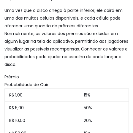
Uma vez que o disco chega à parte inferior, ele cairá em
uma das muitas células disponíveis, e cada célula pode
oferecer uma quantia de prêmios diferentes.
Normalmente, os valores dos prêmios são exibidos em
algum lugar na tela do aplicativo, permitindo aos jogadores
visualizar as possíveis recompensas. Conhecer os valores e
probabilidades pode ajudar na escolha de onde lançar o
disco.
Prêmio
Probabilidade de Cair
R$ 1,00
15%
R$ 5,00
50%
R$ 10,00
20%