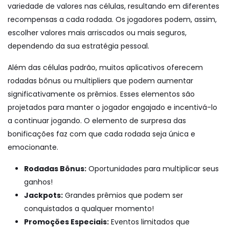
variedade de valores nas células, resultando em diferentes
recompensas a cada rodada. Os jogadores podem, assim,
escolher valores mais arriscados ou mais seguros,
dependendo da sua estratégia pessoal.
Além das células padrão, muitos aplicativos oferecem
rodadas bônus ou multipliers que podem aumentar
significativamente os prêmios. Esses elementos são
projetados para manter o jogador engajado e incentivá-lo
a continuar jogando. O elemento de surpresa das
bonificações faz com que cada rodada seja única e
emocionante.
Rodadas Bônus:
Oportunidades para multiplicar seus
ganhos!
Jackpots:
Grandes prêmios que podem ser
conquistados a qualquer momento!
Promoções Especiais:
Eventos limitados que