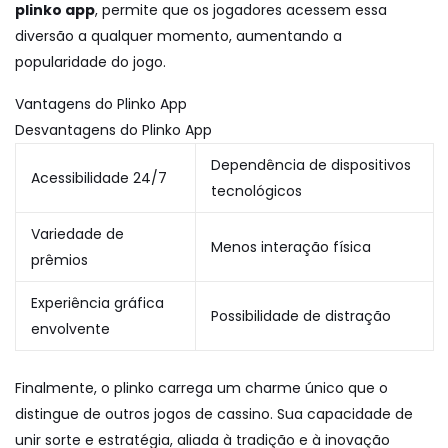
plinko app
, permite que os jogadores acessem essa
diversão a qualquer momento, aumentando a
popularidade do jogo.
Vantagens do Plinko App
Desvantagens do Plinko App
Dependência de dispositivos
Acessibilidade 24/7
tecnológicos
Variedade de
Menos interação física
prêmios
Experiência gráfica
Possibilidade de distração
envolvente
Finalmente, o plinko carrega um charme único que o
distingue de outros jogos de cassino. Sua capacidade de
unir sorte e estratégia, aliada à tradição e à inovação