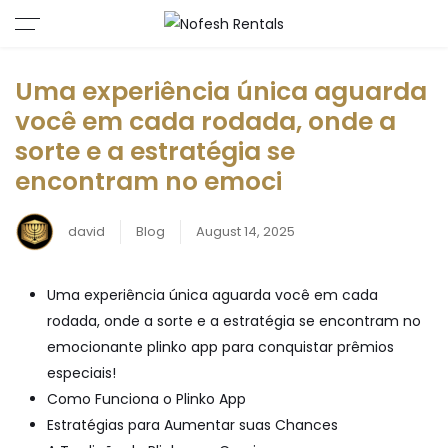
Uma experiência única aguarda
você em cada rodada, onde a
sorte e a estratégia se
encontram no emoci
david
Blog
August 14, 2025
Uma experiência única aguarda você em cada
rodada, onde a sorte e a estratégia se encontram no
emocionante plinko app para conquistar prêmios
especiais!
Como Funciona o Plinko App
Estratégias para Aumentar suas Chances