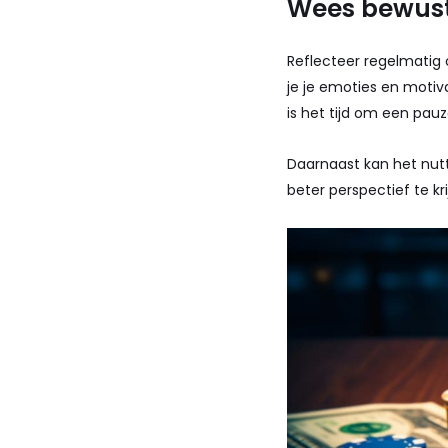
Wees bewust
Reflecteer regelmatig
je je emoties en motiv
is het tijd om een pa
Daarnaast kan het nutti
beter perspectief te k