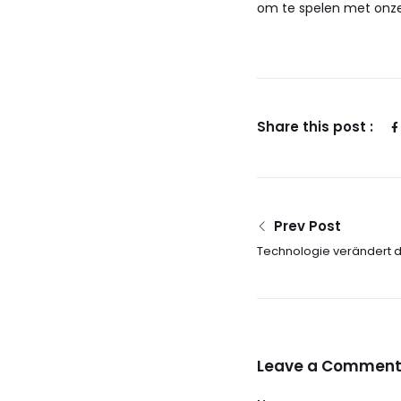
om te spelen met onze
Share this post :
Prev Post
Technologie verändert d
Chancen und Herausfor
digitalen Zeitalter
Leave a Commen