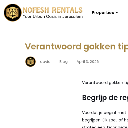
Properties
Verantwoord gokken tips
david
Blog
April 3, 2026
Verantwoord gokken tip
Begrijp de re
Voordat je begint met g
begrijpen. Elk spel, of
strategieën. Door deze 