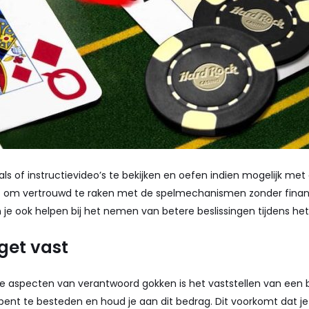
ls of instructievideo’s te bekijken en oefen indien mogelijk met 
staat om vertrouwd te raken met de spelmechanismen zonder financ
n je ook helpen bij het nemen van betere beslissingen tijdens he
get vast
te aspecten van verantwoord gokken is het vaststellen van een 
bent te besteden en houd je aan dit bedrag. Dit voorkomt dat je 