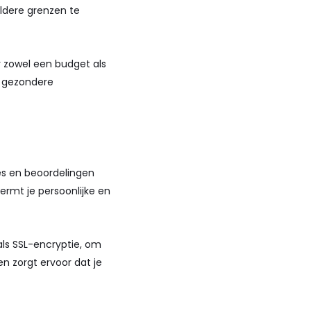
ldere grenzen te
r zowel een budget als
en gezondere
ies en beoordelingen
ermt je persoonlijke en
als SSL-encryptie, om
en zorgt ervoor dat je