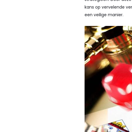
kans op vervelende verr
een veilige manier.