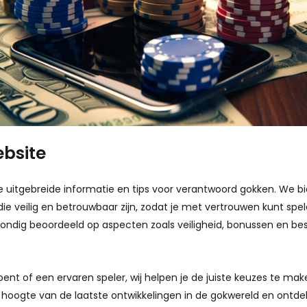
bsite
e uitgebreide informatie en tips voor verantwoord gokken. We b
die veilig en betrouwbaar zijn, zodat je met vertrouwen kunt spe
ondig beoordeeld op aspecten zoals veiligheid, bonussen en be
ent of een ervaren speler, wij helpen je de juiste keuzes te mak
 de hoogte van de laatste ontwikkelingen in de gokwereld en ontd