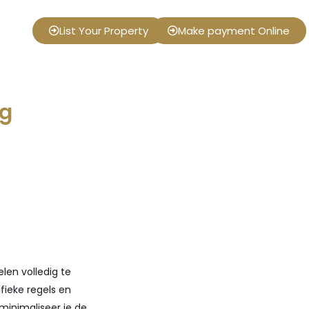
List Your Property
Make payment Online
ng
elen volledig te
ifieke regels en
minimaliseer je de