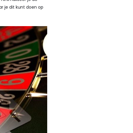
r je dit kunt doen op