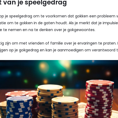
 van je speelgedrag
 op je speelgedrag om te voorkomen dat gokken een probleem wo
atie om te gokken in de gaten houdt. Als je merkt dat je impulsi
uze te nemen en na te denken over je gokgewoontes.
g zijn om met vrienden of familie over je ervaringen te praten. 
rijgen op je gokgedrag en kan je aanmoedigen om verantwoord te