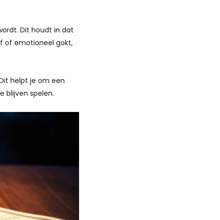
rdt. Dit houdt in dat
ef of emotioneel gokt,
Dit helpt je om een
 blijven spelen.