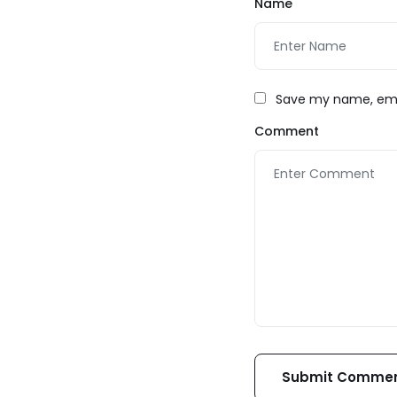
Name
Save my name, emai
Comment