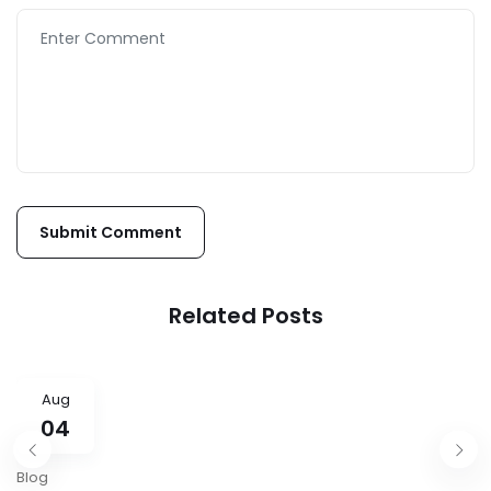
Related Posts
Aug
04
Blog