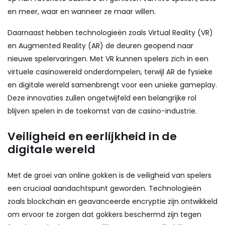
en meer, waar en wanneer ze maar willen.
Daarnaast hebben technologieën zoals Virtual Reality (VR)
en Augmented Reality (AR) de deuren geopend naar
nieuwe spelervaringen. Met VR kunnen spelers zich in een
virtuele casinowereld onderdompelen, terwijl AR de fysieke
en digitale wereld samenbrengt voor een unieke gameplay.
Deze innovaties zullen ongetwijfeld een belangrijke rol
blijven spelen in de toekomst van de casino-industrie.
Veiligheid en eerlijkheid in de
digitale wereld
Met de groei van online gokken is de veiligheid van spelers
een cruciaal aandachtspunt geworden. Technologieën
zoals blockchain en geavanceerde encryptie zijn ontwikkeld
om ervoor te zorgen dat gokkers beschermd zijn tegen