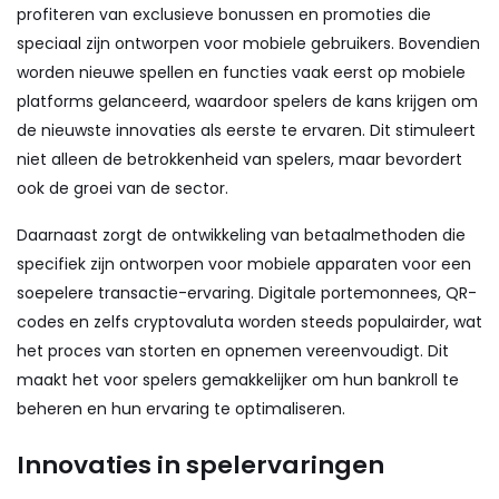
profiteren van exclusieve bonussen en promoties die
speciaal zijn ontworpen voor mobiele gebruikers. Bovendien
worden nieuwe spellen en functies vaak eerst op mobiele
platforms gelanceerd, waardoor spelers de kans krijgen om
de nieuwste innovaties als eerste te ervaren. Dit stimuleert
niet alleen de betrokkenheid van spelers, maar bevordert
ook de groei van de sector.
Daarnaast zorgt de ontwikkeling van betaalmethoden die
specifiek zijn ontworpen voor mobiele apparaten voor een
soepelere transactie-ervaring. Digitale portemonnees, QR-
codes en zelfs cryptovaluta worden steeds populairder, wat
het proces van storten en opnemen vereenvoudigt. Dit
maakt het voor spelers gemakkelijker om hun bankroll te
beheren en hun ervaring te optimaliseren.
Innovaties in spelervaringen