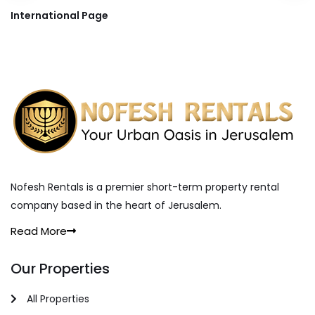
International Page
Nofesh Rentals is a premier short-term property rental
company based in the heart of Jerusalem.
Read More
Our Properties
All Properties