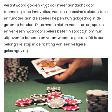
Verantwoord gokken krijgt ook meer aandacht door
technologische innovaties. Veel online casino’s bieden tools
en functies aan die spelers helpen hun gokgedrag in de
gaten te houden. Dit omvat limieten voor storten, spelen
en verliezen, waardoor spelers beter in staat zijn om hun
uitgaven te beheren en verantwoord te gokken. Dit is een
belangrijke stap in de richting van een veiligere
gokomgeving.