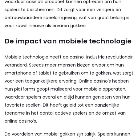
waardoor casino’s proactief kunnen optreden om hun
spelers te beschermen. Dit zorgt voor een veiligere en
betrouwbaardere speelomgeving, wat van groot belang is
voor zowel nieuwe als ervaren gokkers.
De impact van mobiele technologie
Mobiele technologie heeft de casino-industrie revolutionair
veranderd. Steeds meer mensen kiezen ervoor om hun
smartphone of tablet te gebruiken om te gokken, wat zorgt
voor een toegankelijkere ervaring. Online casino’s hebben
hun platforms geoptimaliseerd voor mobiele apparaten,
waardoor spelers overal en altijd kunnen genieten van hun
favoriete spellen. Dit heeft geleid tot een aanzienlijke
toename in het aantal actieve spelers en de omzet van
online casino’s.
De voordelen van mobiel gokken zijn talrijk. Spelers kunnen