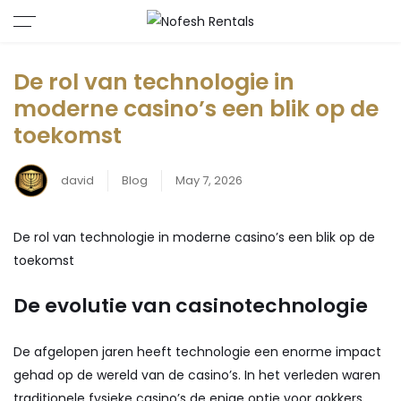
De rol van technologie in
moderne casino’s een blik op de
toekomst
david
Blog
May 7, 2026
De rol van technologie in moderne casino’s een blik op de
toekomst
De evolutie van casinotechnologie
De afgelopen jaren heeft technologie een enorme impact
gehad op de wereld van de casino’s. In het verleden waren
traditionele fysieke casino’s de enige optie voor gokkers,