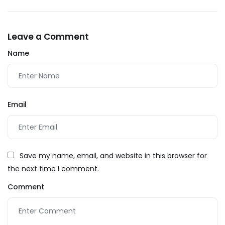
winning at general
offline gambling which
casinos for beginners
thrills you more
Entering the world of
Leave a Comment
casinos can be an
Name
exhilarating expe
Email
Save my name, email, and website in this browser for
the next time I comment.
Comment