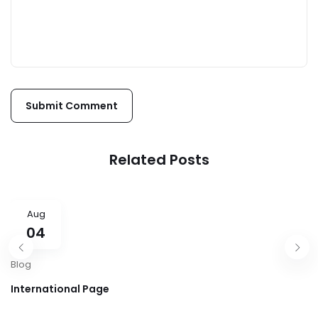
Related Posts
Aug
04
Blog
International Page