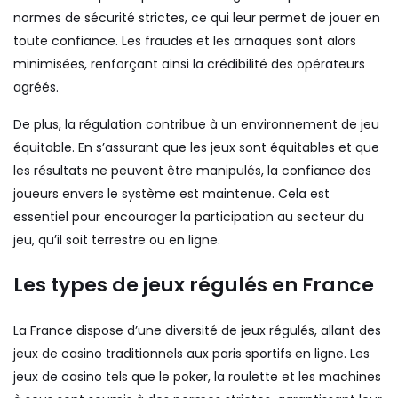
normes de sécurité strictes, ce qui leur permet de jouer en
toute confiance. Les fraudes et les arnaques sont alors
minimisées, renforçant ainsi la crédibilité des opérateurs
agréés.
De plus, la régulation contribue à un environnement de jeu
équitable. En s’assurant que les jeux sont équitables et que
les résultats ne peuvent être manipulés, la confiance des
joueurs envers le système est maintenue. Cela est
essentiel pour encourager la participation au secteur du
jeu, qu’il soit terrestre ou en ligne.
Les types de jeux régulés en France
La France dispose d’une diversité de jeux régulés, allant des
jeux de casino traditionnels aux paris sportifs en ligne. Les
jeux de casino tels que le poker, la roulette et les machines