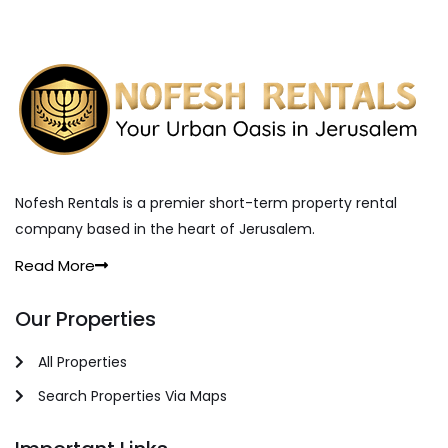
Nofesh Rentals is a premier short-term property rental
company based in the heart of Jerusalem.
Read More
Our Properties
All Properties
Search Properties Via Maps