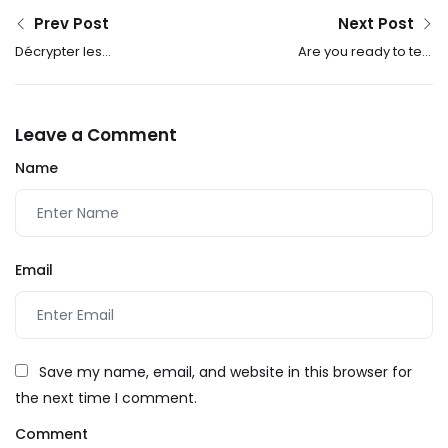
Prev Post
Next Post
Décrypter les
Are you ready to test
probabilités au
your nerves as the
CasinoClic : Astuces
multiplier rises and you
pour maximiser ses
strategize your cashout
Leave a Comment
succès
with aviat
Name
Email
Save my name, email, and website in this browser for
the next time I comment.
Comment