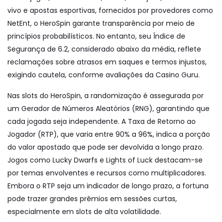
vivo e apostas esportivas, fornecidos por provedores como
NetEnt, o HeroSpin garante transparência por meio de
princípios probabilísticos. No entanto, seu Índice de
Segurança de 6.2, considerado abaixo da média, reflete
reclamações sobre atrasos em saques e termos injustos,
exigindo cautela, conforme avaliações da Casino Guru.
Nas slots do HeroSpin, a randomização é assegurada por
um Gerador de Números Aleatórios (RNG), garantindo que
cada jogada seja independente. A Taxa de Retorno ao
Jogador (RTP), que varia entre 90% a 96%, indica a porção
do valor apostado que pode ser devolvida a longo prazo.
Jogos como Lucky Dwarfs e Lights of Luck destacam-se
por temas envolventes e recursos como multiplicadores.
Embora o RTP seja um indicador de longo prazo, a fortuna
pode trazer grandes prêmios em sessões curtas,
especialmente em slots de alta volatilidade.