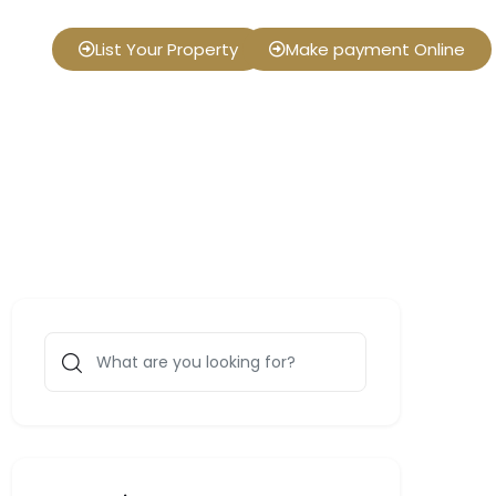
List Your Property
Make payment Online