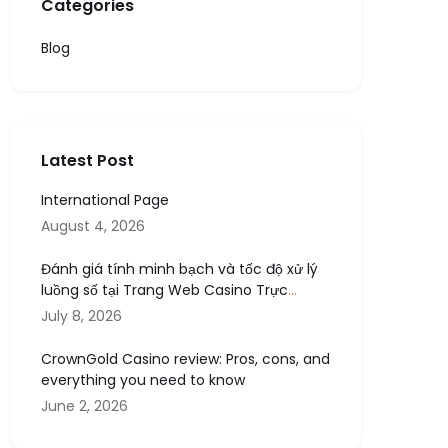
Categories
Blog
Latest Post
International Page
August 4, 2026
Đánh giá tính minh bạch và tốc độ xử lý
luồng số tại Trang Web Casino Trực
Tuyến An Toàn
July 8, 2026
CrownGold Casino review: Pros, cons, and
everything you need to know
June 2, 2026